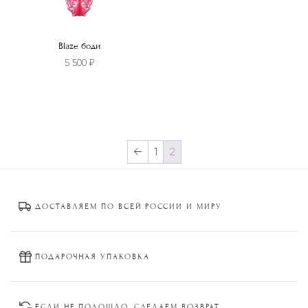
Blaze боди
5 500
₽
Этот
товар
имеет
несколько
←
1
2
вариаций.
Опции
можно
ДОСТАВЛЯЕМ ПО ВСЕЙ РОССИИ И МИРУ
выбрать
на
странице
товара.
ПОДАРОЧНАЯ УПАКОВКА
ЕСЛИ НЕ ПОДОШЛО, СДЕЛАЕМ ВОЗВРАТ