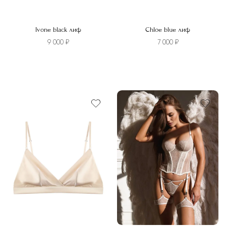
Ivone black лиф
Chloe blue лиф
9 000
₽
7 000
₽
Этот
Этот
товар
товар
имеет
имеет
несколько
несколько
вариаций.
вариаций.
Опции
Опции
можно
можно
выбрать
выбрать
на
на
странице
странице
товара.
товара.