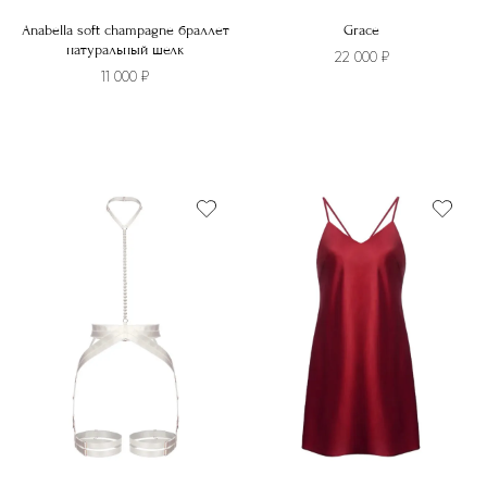
Anabella soft champagne браллет
Grace
натуральный шелк
22 000
₽
11 000
₽
Этот
Этот
товар
товар
имеет
имеет
несколько
несколько
вариаций.
вариаций.
Опции
Опции
можно
можно
выбрать
выбрать
на
на
странице
странице
товара.
товара.