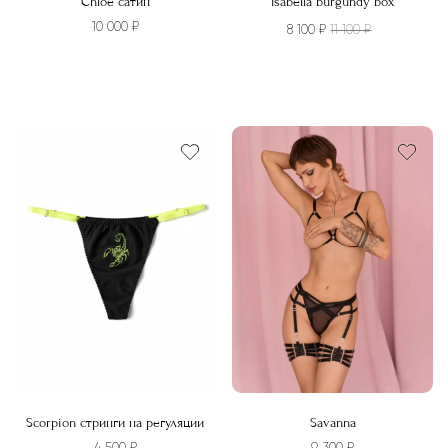
Chloe сатин
Isabella burgundy box
10 000
₽
8 100
₽
11 100
₽
Этот
Этот
товар
товар
имеет
имеет
несколько
несколько
вариаций.
вариаций.
Опции
Опции
можно
можно
выбрать
выбрать
на
на
странице
странице
товара.
товара.
Scorpion стринги на регуляции
Savanna
4 500
₽
9 300
₽