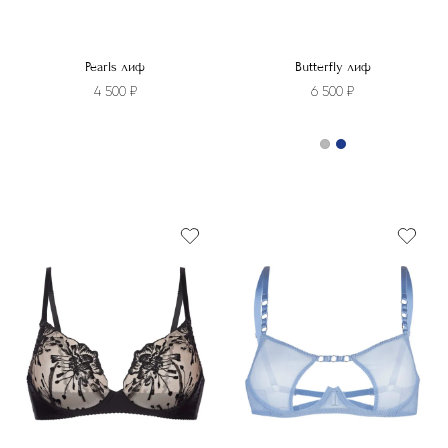
Pearls лиф
Butterfly лиф
4 500
₽
6 500
₽
Этот
товар
Этот
имеет
товар
несколько
имеет
вариаций.
несколько
Опции
вариаций.
можно
Опции
выбрать
можно
на
выбрать
странице
на
товара.
странице
товара.