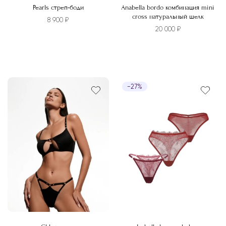
Pearls стреп-боди
Anabella bordo комбинация mini
cross натуральный шелк
8 900
₽
20 000
₽
Этот
товар
имеет
−27%
несколько
вариаций.
Опции
можно
выбрать
на
странице
товара.