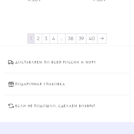
Этот
товар
имеет
несколько
1
2
3
4
…
38
39
40
→
вариаций.
Опции
можно
ДОСТАВЛЯЕМ ПО ВСЕЙ РОССИИ И МИРУ
выбрать
на
странице
товара.
ПОДАРОЧНАЯ УПАКОВКА
ЕСЛИ НЕ ПОДОШЛО, СДЕЛАЕМ ВОЗВРАТ