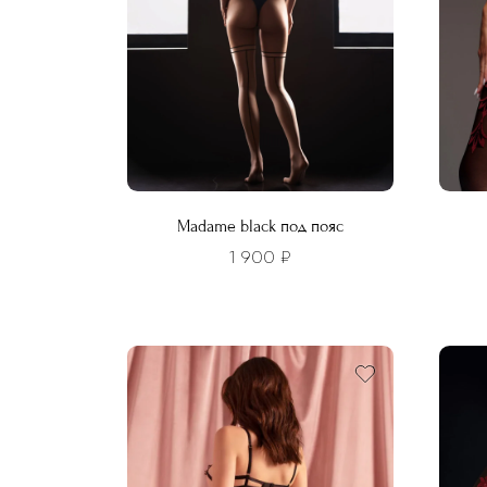
Madame black под пояс
1 900
₽
Этот
Этот
товар
това
имеет
имее
несколько
неско
вариаций.
вариа
Опции
Опци
можно
можн