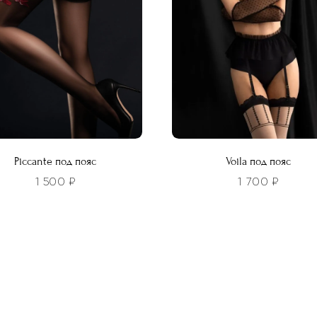
ть
выбрать
на
нице
странице
а.
товара.
Piccante под пояс
Voila под пояс
1 500
₽
1 700
₽
Этот
р
товар
т
имеет
лько
несколько
ций.
вариаций.
и
Опции
о
можно