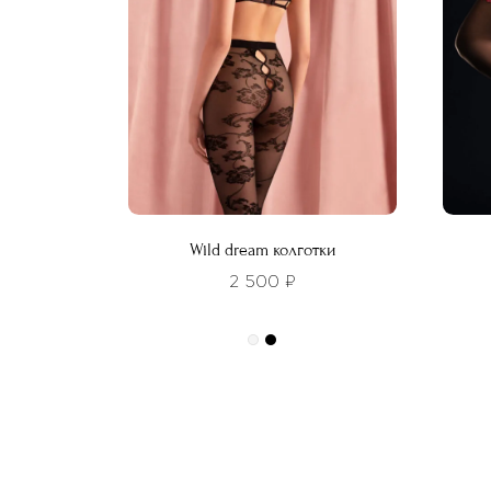
выбрать
выбра
на
на
странице
стра
товара.
товар
Wild dream колготки
2 500
₽
Этот
това
Этот
имее
товар
неско
имеет
вариа
несколько
Опци
вариаций.
можн