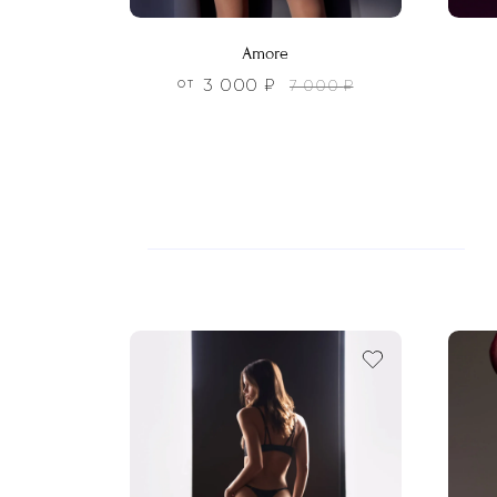
Amore
3 000
₽
7 000
₽
ОТ
Этот
Этот
товар
това
имеет
имее
несколько
неско
вариаций.
вариа
Опции
Опци
можно
можн
выбрать
выбра
на
на
странице
стра
товара.
товар