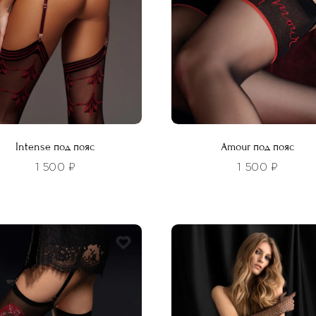
Intense под пояс
Amour под пояс
1 500
₽
1 500
₽
Этот
р
товар
т
имеет
лько
несколько
ций.
вариаций.
и
Опции
о
можно