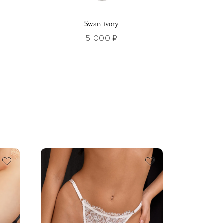
Swan ivory
5 000
₽
Этот
товар
имеет
несколько
вариаций.
Опции
можно
выбрать
на
странице
товара.