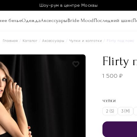
Шоу-рум в центре Москвы
ее белье
Одежда
Аксессуары
Bride Mood
Последний шанс
П
Главная
/
Каталог
/
Аксессуары
/
Чулки и колготки
/ Flirty под пояс
Flirty
1 500
₽
ЧУЛКИ
2 (S)
3 (M)