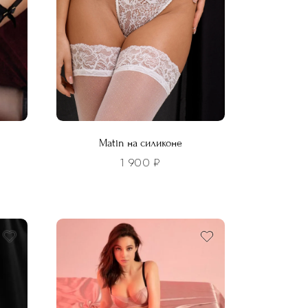
Matin на силиконе
1 900
₽
Этот
товар
имеет
несколько
вариаций.
Опции
можно