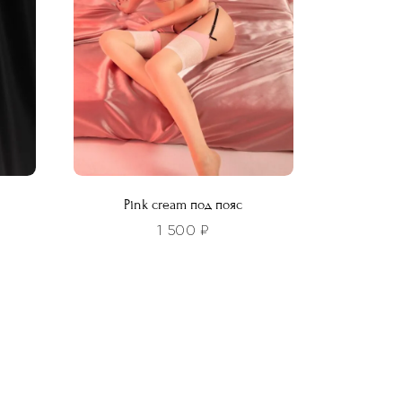
выбрать
на
странице
товара.
Pink cream под пояс
1 500
₽
Этот
товар
имеет
несколько
вариаций.
Опции
можно