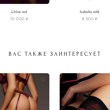
Chloe red
Isabella milk
10 000
₽
8 500
₽
Этот
р
товар
т
имеет
лько
несколько
ВАС ТАКЖЕ ЗАИНТЕРЕСУЕТ
ций.
вариаций.
и
Опции
о
можно
ть
выбрать
на
нице
странице
а.
товара.