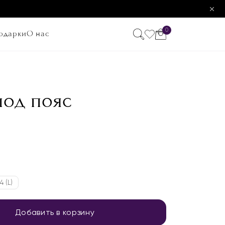
0
одарки
О нас
 под пояс
4 (L)
Добавить в корзину