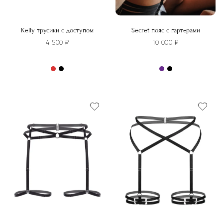
Kelly трусики с доступом
Secret пояс с гартерами
4 500
₽
10 000
₽
Этот
Этот
товар
товар
имеет
имеет
несколько
несколько
вариаций.
вариаций.
Опции
Опции
можно
можно
выбрать
выбрать
на
на
странице
странице
товара.
товара.