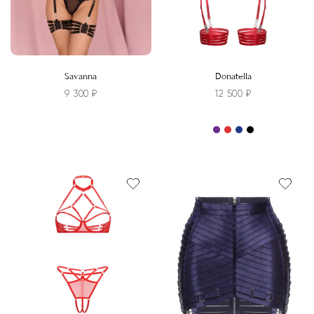
Savanna
Donatella
9 300
₽
12 500
₽
Этот
товар
имеет
несколько
вариаций.
Опции
можно
выбрать
на
странице
товара.