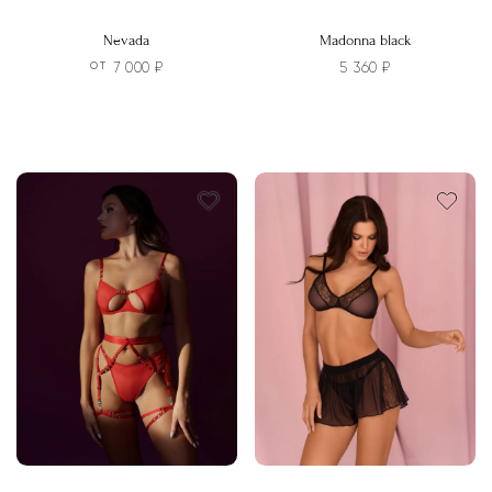
Nevada
Madonna black
7 000
₽
5 360
₽
ОТ
Этот
Этот
товар
товар
имеет
имеет
несколько
несколько
вариаций.
вариаций.
Опции
Опции
можно
можно
выбрать
выбрать
на
на
странице
странице
товара.
товара.