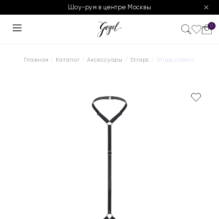
Шоу-рум в центре Москвы
0
Главная
/
Каталог
/
Аксессуары
/
Straps
/ Strap classic