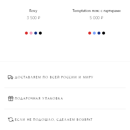
Roxy
Temptation пояс с гартерами
3 500
₽
5 000
₽
Этот
Этот
товар
товар
имеет
имеет
несколько
несколько
вариаций.
вариаций.
Опции
Опции
ДОСТАВЛЯЕМ ПО ВСЕЙ РОССИИ И МИРУ
можно
можно
выбрать
выбрать
на
на
странице
странице
ПОДАРОЧНАЯ УПАКОВКА
товара.
товара.
ЕСЛИ НЕ ПОДОШЛО, СДЕЛАЕМ ВОЗВРАТ