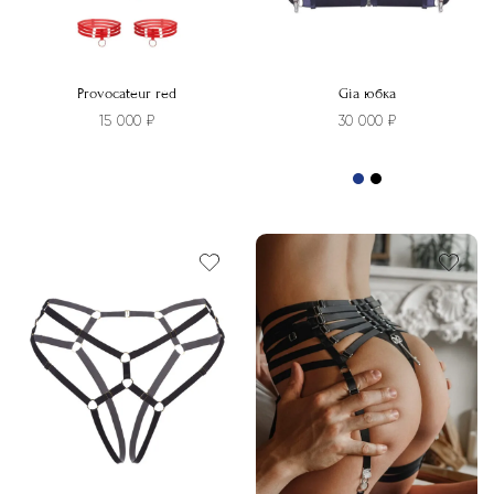
Provocateur red
Gia юбка
15 000
₽
30 000
₽
Этот
товар
имеет
несколько
вариаций.
Опции
можно
выбрать
на
странице
товара.