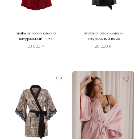
Anabella bordo кимоно
Anabella black кимоно
натуральный шелк
натуральный шелк
28 000
₽
28 000
₽
Этот
Этот
товар
товар
имеет
имеет
несколько
несколько
вариаций.
вариаций.
Опции
Опции
можно
можно
выбрать
выбрать
на
на
странице
странице
товара.
товара.