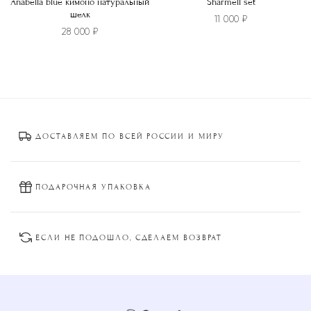
Anabella blue кимоно натуральный
Sharmell set
шелк
11 000
₽
28 000
₽
Этот
Этот
товар
товар
имеет
имеет
несколько
несколько
вариаций.
вариаций.
Опции
Опции
можно
ДОСТАВЛЯЕМ ПО ВСЕЙ РОССИИ И МИРУ
можно
выбрать
выбрать
на
на
странице
странице
ПОДАРОЧНАЯ УПАКОВКА
товара.
товара.
ЕСЛИ НЕ ПОДОШЛО, СДЕЛАЕМ ВОЗВРАТ