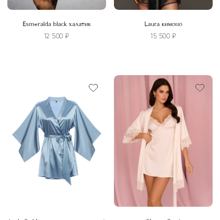
Esmeralda black халатик
Laura кимоно
12 500
₽
15 500
₽
Этот
Этот
товар
товар
имеет
имеет
несколько
несколько
вариаций.
вариаций.
Опции
Опции
можно
можно
выбрать
выбрать
на
на
странице
странице
товара.
товара.