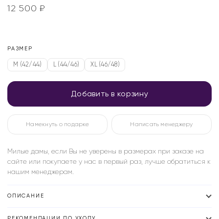
12 500
₽
РАЗМЕР
M (42/44)
L (44/46)
XL (46/48)
Добавить в корзину
Намекнуть о подарке
Написать менеджеру
Милые дамы, если Вы не уверены в размерах при заказе на
сайте или покупаете у нас в первый раз, лучше обратиться к
нашим менеджерам.
ОПИСАНИЕ
РЕКОМЕНДАЦИИ ПО УХОДУ