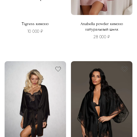
Tigress кимоно
Anabella powder кимоно
натуральный шелк
10 000
₽
28 000
₽
Этот
Этот
товар
товар
имеет
имеет
несколько
несколько
вариаций.
вариаций.
Опции
Опции
можно
можно
выбрать
выбрать
на
на
странице
странице
товара.
товара.