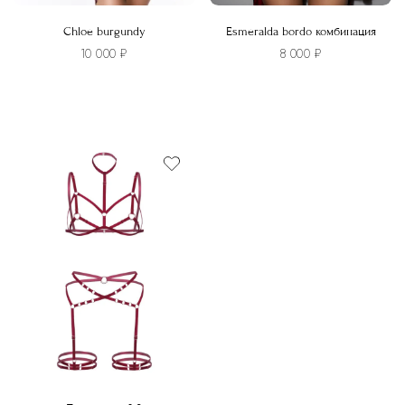
Chloe burgundy
Esmeralda bordo комбинация
10 000
₽
8 000
₽
Этот
Этот
товар
товар
имеет
имеет
несколько
несколько
вариаций.
вариаций.
Опции
Опции
можно
можно
выбрать
выбрать
на
на
странице
странице
товара.
товара.