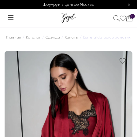
Шоу-рум в центре Москвы
0
Главная
/
Каталог
/
Одежда
/
Халаты
/ Esmeralda bordo халатик