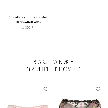
Anabella black стринги mini
натуральный шелк
6 000
₽
Этот
товар
имеет
несколько
ВАС ТАКЖЕ
вариаций.
Опции
ЗАИНТЕРЕСУЕТ
можно
выбрать
на
странице
товара.