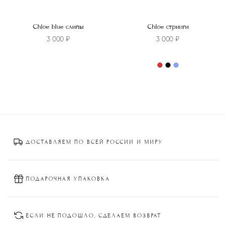
Chloe blue слипы
Chloe стринги
3 000
₽
3 000
₽
Этот
товар
Этот
имеет
товар
несколько
имеет
вариаций.
несколько
Опции
вариаций.
можно
Опции
ДОСТАВЛЯЕМ ПО ВСЕЙ РОССИИ И МИРУ
выбрать
можно
на
выбрать
странице
на
товара.
странице
ПОДАРОЧНАЯ УПАКОВКА
товара.
ЕСЛИ НЕ ПОДОШЛО, СДЕЛАЕМ ВОЗВРАТ