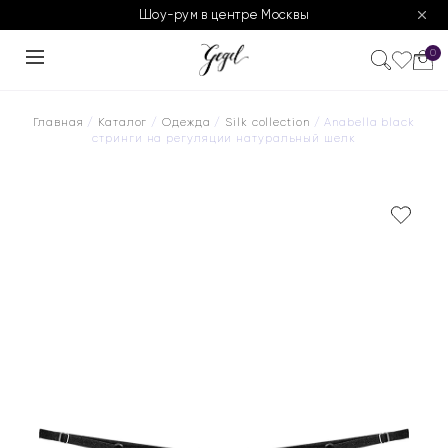
Шоу-рум в центре Москвы
0
Главная
/
Каталог
/
Одежда
/
Silk collection
/ Anabella black
стринги на регуляции натуральный шелк