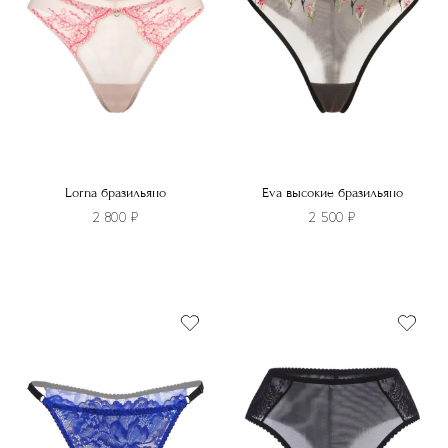
Lorna бразильяно
Eva высокие бразильяно
2 800
₽
2 500
₽
Этот
Этот
товар
товар
имеет
имеет
несколько
несколько
вариаций.
вариаций.
Опции
Опции
можно
можно
выбрать
выбрать