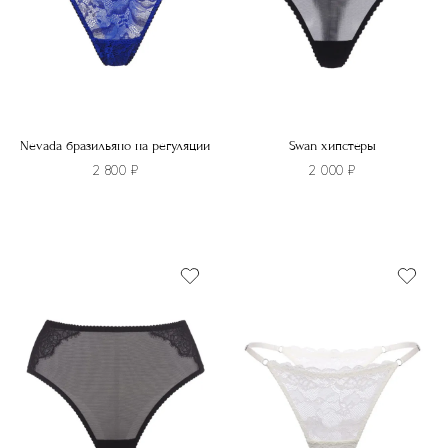
на
на
странице
странице
товара.
товара.
Nevada бразильяно на регуляции
Swan хипстеры
2 800
₽
2 000
₽
Этот
товар
Этот
имеет
товар
несколько
имеет
вариаций.
несколько
Опции
вариаций.
можно
Опции
выбрать
можно
на
выбрать
странице
на
товара.
странице
товара.