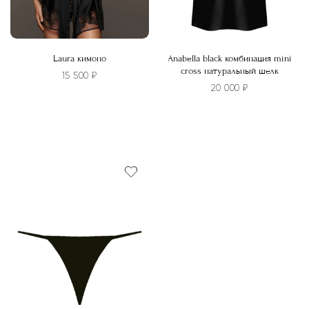
Laura кимоно
Anabella black комбинация mini
cross натуральный шелк
15 500
₽
20 000
₽
Этот
Этот
товар
товар
имеет
имеет
несколько
несколько
вариаций.
вариаций.
Опции
Опции
можно
можно
выбрать
выбрать
на
на
странице
странице
товара.
товара.