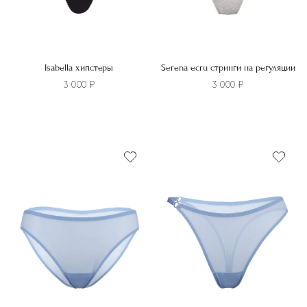
Isabella хипстеры
Serena ecru стринги на регуляции
3 000
₽
3 000
₽
Этот
Этот
товар
товар
имеет
имеет
несколько
несколько
вариаций.
вариаций.
Опции
Опции
можно
можно
выбрать
выбрать
на
на
странице
странице
товара.
товара.