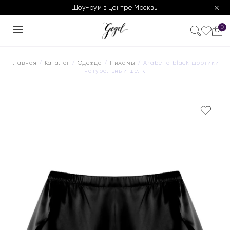
Шоу-рум в центре Москвы
0
Главная
/
Каталог
/
Одежда
/
Пижамы
/ Anabella black шортики
натуральный шелк