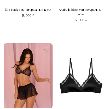
Silk black box натуральный шёлк
Anabella black топ натуральный
шелк
18 000
₽
12 000
₽
Этот
Этот
товар
товар
имеет
имеет
несколько
несколько
вариаций.
вариаций.
Опции
Опции
можно
можно
выбрать
выбрать
на
на
странице
странице
товара.
товара.