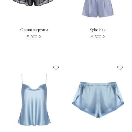
товара.
товара.
Opium шортики
Kylie blue
5 000
₽
6 500
₽
Этот
Этот
товар
товар
имеет
имеет
несколько
несколько
вариаций.
вариаций.
Опции
Опции
можно
можно
выбрать
выбрать
на
на
странице
странице
товара.
товара.