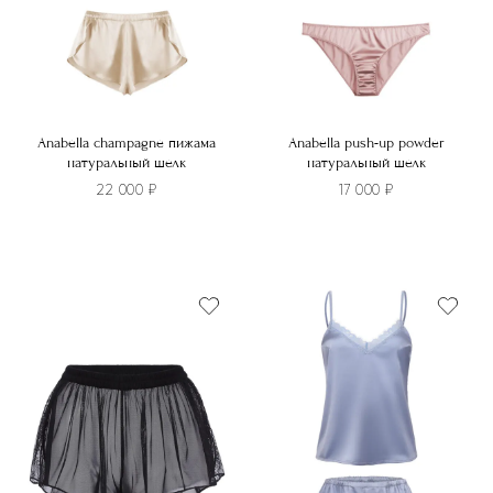
Anabella champagne пижама
Anabella push-up powder
натуральный шелк
натуральный шелк
22 000
₽
17 000
₽
Этот
Этот
товар
товар
имеет
имеет
несколько
несколько
вариаций.
вариаций.
Опции
Опции
можно
можно
выбрать
выбрать
на
на
странице
странице