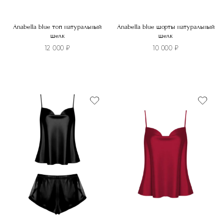
Anabella blue топ натуральный
Anabella blue шорты натуральный
шелк
шелк
12 000
₽
10 000
₽
Этот
Этот
товар
товар
имеет
имеет
несколько
несколько
вариаций.
вариаций.
Опции
Опции
можно
можно
выбрать
выбрать
на
на
странице
странице
товара.
товара.