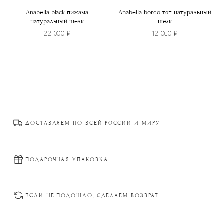
Anabella black пижама
Anabella bordo топ натуральный
натуральный шелк
шелк
22 000
₽
12 000
₽
Этот
Этот
товар
товар
имеет
имеет
несколько
несколько
вариаций.
вариаций.
Опции
Опции
ДОСТАВЛЯЕМ ПО ВСЕЙ РОССИИ И МИРУ
можно
можно
выбрать
выбрать
на
на
странице
странице
ПОДАРОЧНАЯ УПАКОВКА
товара.
товара.
ЕСЛИ НЕ ПОДОШЛО, СДЕЛАЕМ ВОЗВРАТ