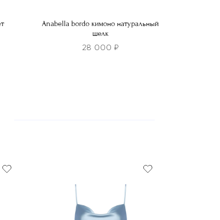
ет
Anabella bordo кимоно натуральный
шелк
28 000
₽
Этот
товар
имеет
несколько
вариаций.
Опции
можно
выбрать
на
странице
товара.