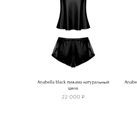
можно
выбра
выбрать
на
на
стра
странице
товар
товара.
Anabella black пижама натуральный
Anabe
шелк
22 000
₽
Этот
Этот
товар
това
имеет
имее
несколько
неско