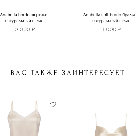
Anabella bordo шортики
Anabella soft bordo бралл
натуральный шелк
натуральный шелк
10 000
₽
11 000
₽
Этот
р
товар
т
имеет
лько
несколько
ВАС ТАКЖЕ ЗАИНТЕРЕСУЕТ
ций.
вариаций.
и
Опции
о
можно
ть
выбрать
на
нице
странице
а.
товара.