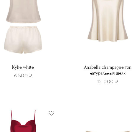
Kylie white
Anabella champagne топ
натуральный шелк
6 500
₽
12 000
₽
Этот
р
товар
т
имеет
лько
несколько
ций.
вариаций.
и
Опции
о