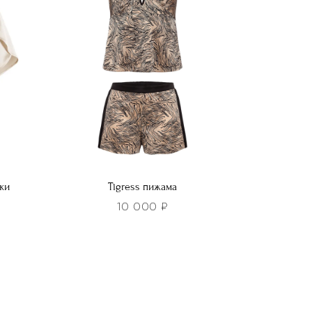
выбрать
на
странице
товара.
ки
Tigress пижама
10 000
₽
Этот
товар
имеет
несколько
вариаций.