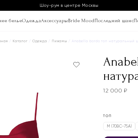
Шоу-рум в центре Москвы
ее белье
Одежда
Аксессуары
Bride Mood
Последний шанс
П
вная
/
Каталог
/
Одежда
/
Пижамы
/ Anabella bordo топ натуральный 
Anabel
натур
12 000
₽
ТОП
M (70BC-75A)