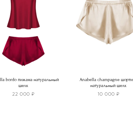
можно
ть
выбрать
на
нице
странице
а.
товара.
lla bordo пижама натуральный
Anabella champagne шорти
шелк
натуральный шелк
22 000
₽
10 000
₽
Этот
р
товар
т
имеет
лько
несколько