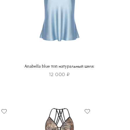
Anabella blue топ натуральный шелк
12 000
₽
Этот
товар
имеет
несколько
вариаций.
Опции
можно