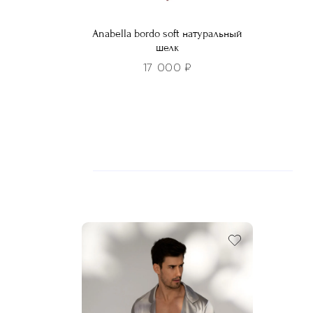
Anabella bordo soft натуральный
шелк
17 000
₽
Этот
Этот
товар
това
имеет
имее
несколько
неско
вариаций.
вариа
Опции
Опци
можно
можн
выбрать
выбра
на
на
странице
стра
товара.
товар