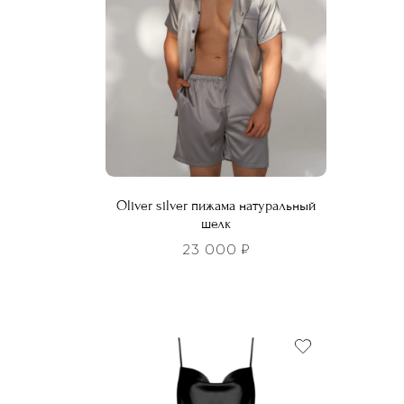
Oliver silver пижама натуральный
шелк
23 000
₽
Этот
Этот
това
товар
имее
имеет
неско
несколько
вариа
вариаций.
Опци
Опции
можн