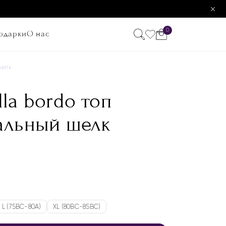
0
одарки
О нас
шелк
la bordo топ
альный шелк
L (75BC-80A)
XL (80BC-85BC)