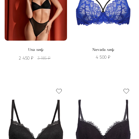
на
на
странице
странице
товара.
товара.
Una лиф
Nevada лиф
4 500
₽
2 450
₽
3 185
₽
Этот
Этот
товар
товар
имеет
имеет
несколько
несколько
вариаций.
вариаций.
Опции
Опции
можно
можно
выбрать
выбрать
на
на
странице
странице