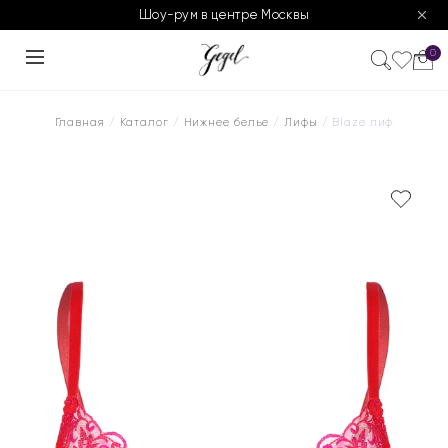
Шоу-рум в центре Москвы
0
Главная
/
Каталог
/
Нижнее белье
/
Лифы
/ Blaze лиф