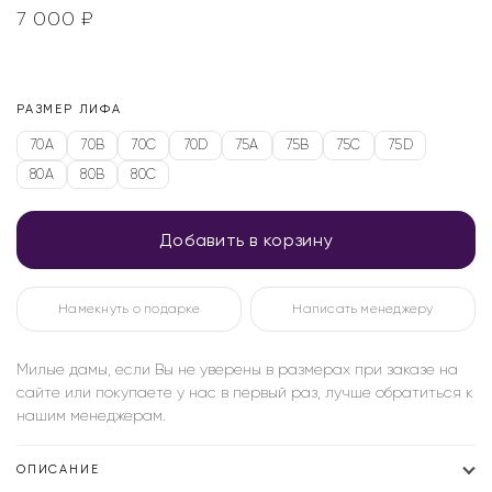
7 000
₽
РАЗМЕР ЛИФА
70A
70B
70C
70D
75A
75B
75C
75D
80A
80B
80C
Добавить в корзину
Намекнуть о подарке
Написать менеджеру
Милые дамы, если Вы не уверены в размерах при заказе на
сайте или покупаете у нас в первый раз, лучше обратиться к
нашим менеджерам.
ОПИСАНИЕ