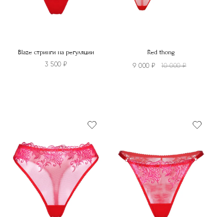
Blaze стринги на регуляции
Red thong
3 500
₽
9 000
₽
10 000
₽
Этот
Этот
товар
товар
имеет
имеет
несколько
несколько
вариаций.
вариаций.
Опции
Опции
можно
можно
выбрать
выбрать
на
на
странице
странице
товара.
товара.