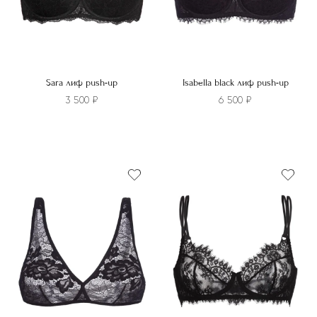
товара.
товара.
Sara лиф push-up
Isabella black лиф push-up
3 500
₽
6 500
₽
Этот
Этот
товар
товар
имеет
имеет
несколько
несколько
вариаций.
вариаций.
Опции
Опции
можно
можно
выбрать
выбрать
на
на
странице
странице
товара.
товара.