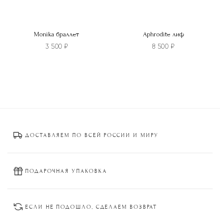
Monika браллет
Aphrodite лиф
3 500
₽
8 500
₽
Этот
Этот
товар
товар
имеет
имеет
несколько
несколько
вариаций.
вариаций.
Опции
Опции
ДОСТАВЛЯЕМ ПО ВСЕЙ РОССИИ И МИРУ
можно
можно
выбрать
выбрать
на
на
странице
странице
ПОДАРОЧНАЯ УПАКОВКА
товара.
товара.
ЕСЛИ НЕ ПОДОШЛО, СДЕЛАЕМ ВОЗВРАТ