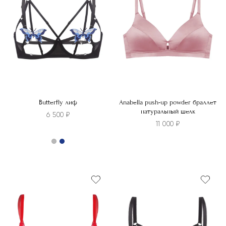
Butterfly лиф
Anabella push-up powder браллет
натуральный шелк
6 500
₽
11 000
₽
Этот
Этот
товар
товар
имеет
имеет
несколько
несколько
вариаций.
вариаций.
Опции
Опции
можно
можно