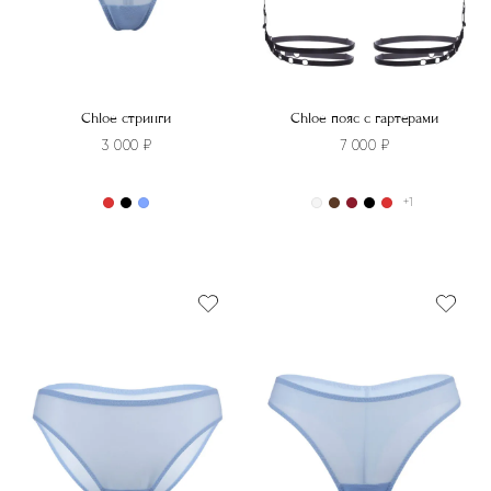
Chloe стринги
Chloe пояс с гартерами
3 000
₽
7 000
₽
+1
Этот
Этот
товар
товар
имеет
имеет
несколько
несколько
вариаций.
вариаций.
Опции
Опции
можно
можно
выбрать
выбрать
на
на
странице
странице
товара.
товара.