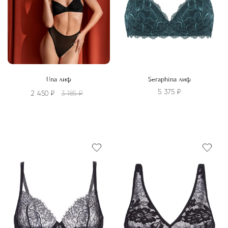
странице
на
товара.
странице
товара.
Una лиф
Seraphina лиф
5 375
₽
2 450
₽
3 185
₽
Этот
Этот
товар
товар
имеет
имеет
несколько
несколько
вариаций.
вариаций.
Опции
Опции
можно
можно
выбрать
выбрать
на
на
странице
странице