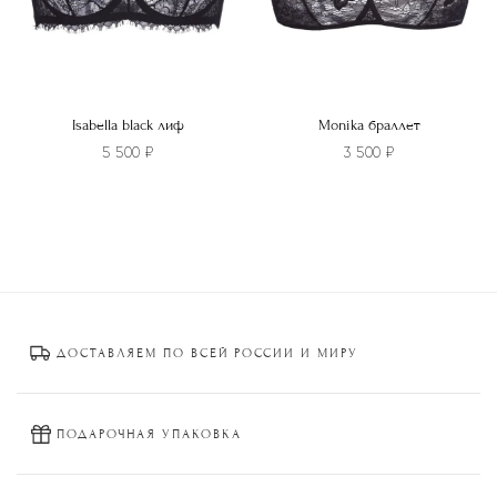
товара.
товара.
Isabella black лиф
Monika браллет
5 500
₽
3 500
₽
Этот
Этот
товар
товар
имеет
имеет
несколько
несколько
вариаций.
вариаций.
Опции
Опции
ДОСТАВЛЯЕМ ПО ВСЕЙ РОССИИ И МИРУ
можно
можно
выбрать
выбрать
на
на
странице
странице
ПОДАРОЧНАЯ УПАКОВКА
товара.
товара.