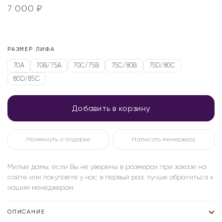
7 000
₽
РАЗМЕР ЛИФА
70A
70B/75A
70C/75B
75C/80B
75D/80C
80D/85C
Добавить в корзину
Намекнуть о подарке
Написать менеджеру
Милые дамы, если Вы не уверены в размерах при заказе на
сайте или покупаете у нас в первый раз, лучше обратиться к
нашим менеджерам.
ОПИСАНИЕ