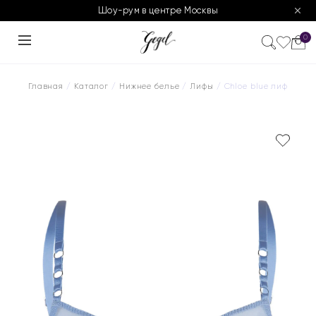
Шоу-рум в центре Москвы
0
Главная
/
Каталог
/
Нижнее белье
/
Лифы
/ Chloe blue лиф