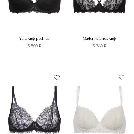
товара.
странице
товара.
Sara лиф push-up
Madonna black лиф
3 500
₽
3 360
₽
Этот
Этот
товар
товар
имеет
имеет
несколько
несколько
вариаций.
вариаций.
Опции
Опции
можно
можно
выбрать
выбрать
на
на
странице
странице
товара.
товара.