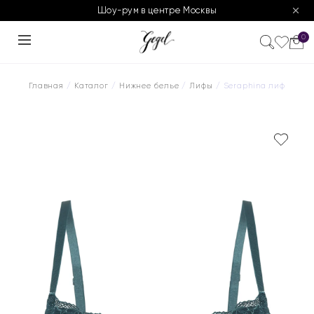
Шоу-рум в центре Москвы
0
Главная
/
Каталог
/
Нижнее белье
/
Лифы
/ Seraphina лиф