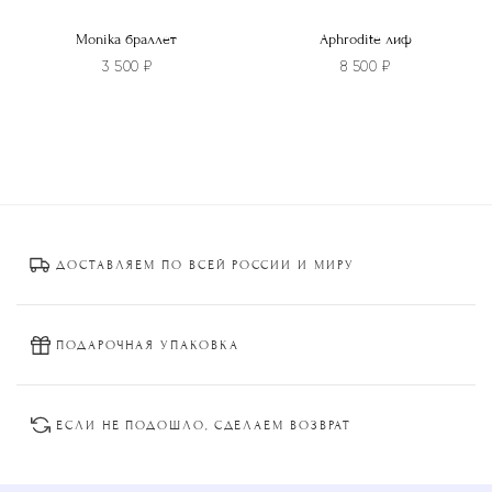
Monika браллет
Aphrodite лиф
3 500
₽
8 500
₽
Этот
Этот
товар
товар
имеет
имеет
несколько
несколько
вариаций.
вариаций.
Опции
Опции
ДОСТАВЛЯЕМ ПО ВСЕЙ РОССИИ И МИРУ
можно
можно
выбрать
выбрать
на
на
странице
странице
ПОДАРОЧНАЯ УПАКОВКА
товара.
товара.
ЕСЛИ НЕ ПОДОШЛО, СДЕЛАЕМ ВОЗВРАТ