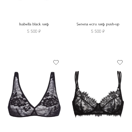
Isabella black лиф
Serena ecru лиф push-up
5 500
₽
5 500
₽
Этот
Этот
товар
товар
имеет
имеет
несколько
несколько
вариаций.
вариаций.
Опции
Опции
можно
можно
выбрать
выбрать
на
на
странице
странице
товара.
товара.