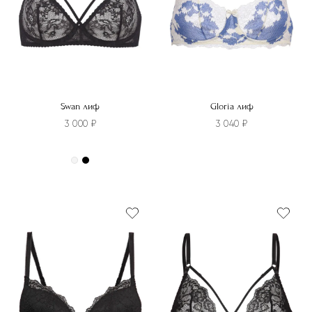
Swan лиф
Gloria лиф
3 000
₽
3 040
₽
Этот
товар
Этот
имеет
товар
несколько
имеет
вариаций.
несколько
Опции
вариаций.
можно
Опции
выбрать
можно
на
выбрать
странице
на