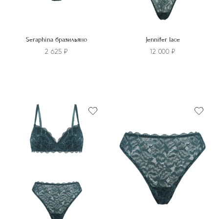
Seraphina бразильяно
Jennifer lace
2 625
₽
12 000
₽
Этот
Этот
товар
товар
имеет
имеет
несколько
несколько
вариаций.
вариаций.
Опции
Опции
можно
можно
выбрать
выбрать
на
на
странице
странице
товара.
товара.