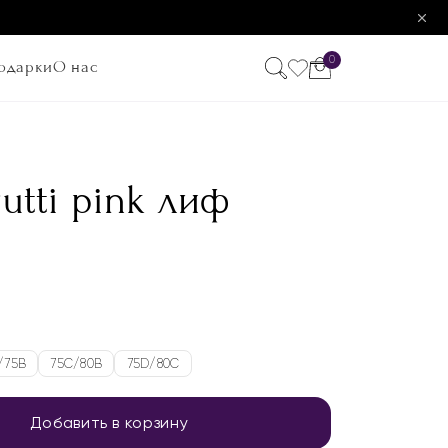
0
одарки
О нас
frutti pink лиф
/75B
75C/80B
75D/80C
Добавить в корзину