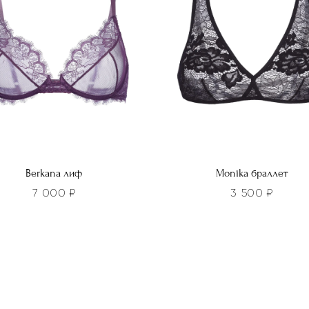
ть
выбрать
на
нице
странице
а.
товара.
Berkana лиф
Monika браллет
7 000
₽
3 500
₽
Этот
р
товар
т
имеет
лько
несколько
ций.
вариаций.