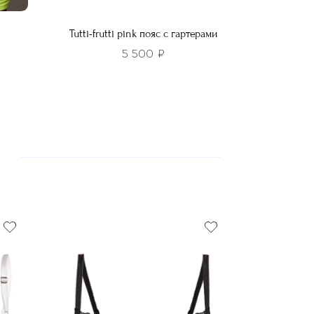
Tutti-frutti pink пояс с гартерами
5 500
₽
Этот
товар
имеет
несколько
вариаций.
Опции
можно
выбрать
на
странице
товара.