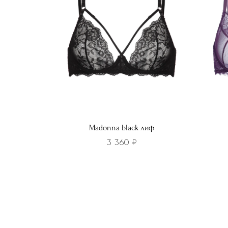
выбра
можно
на
выбрать
стра
на
товар
странице
товара.
Madonna black лиф
3 360
₽
Этот
Этот
товар
това
имеет
имее
несколько
неско
вариаций.
вариа