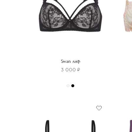
Swan лиф
3 000
₽
Этот
това
Этот
имее
товар
неско
имеет
вариа
несколько
Опци
вариаций.
можн
Опции