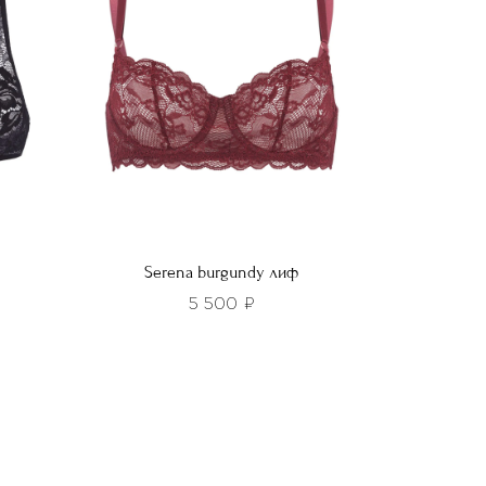
выбрать
на
странице
товара.
Serena burgundy лиф
5 500
₽
Этот
товар
имеет
несколько
вариаций.