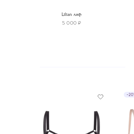
Lilian лиф
5 000
₽
Этот
Этот
товар
това
имеет
имее
несколько
неско
вариаций.
вариа
Опции
Опци
можно
можн
выбрать
выбра
на
на
−2
странице
стра
товара.
товар