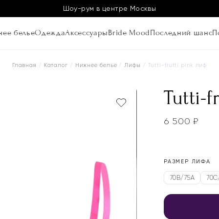
Шоу-рум в центре Москвы
ее белье
Одежда
Аксессуары
Bride Mood
Последний шанс
П
Главная
/
Каталог
/
Нижнее белье
/
Лифы
/ Tutti-frutti pink лиф
Tutti-
6 500
₽
РАЗМЕР ЛИФА
70B/75A
70C