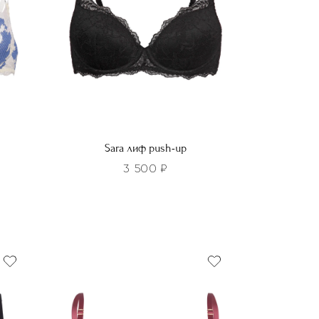
Sara лиф push-up
3 500
₽
Этот
товар
имеет
несколько
вариаций.
Опции
можно