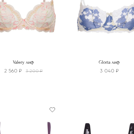
Valery лиф
Gloria лиф
2 560
₽
3 040
₽
3 200
₽
Этот
р
товар
т
имеет
лько
несколько
ций.
вариаций.
и
Опции
о
можно