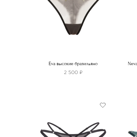
Eva высокие бразильяно
Neva
2 500
₽
Этот
Этот
товар
това
имеет
имее
несколько
неско
вариаций.
вариа
Опции
Опци
можно
можн