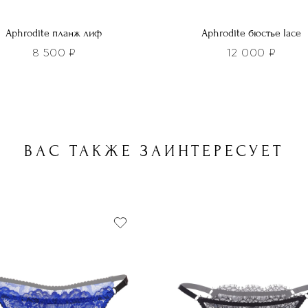
Aphrodite планж лиф
Aphrodite бюстье lace
8 500
₽
12 000
₽
Этот
р
товар
т
имеет
лько
несколько
ВАС ТАКЖЕ ЗАИНТЕРЕСУЕТ
ций.
вариаций.
и
Опции
о
можно
ть
выбрать
на
нице
странице
а.
товара.