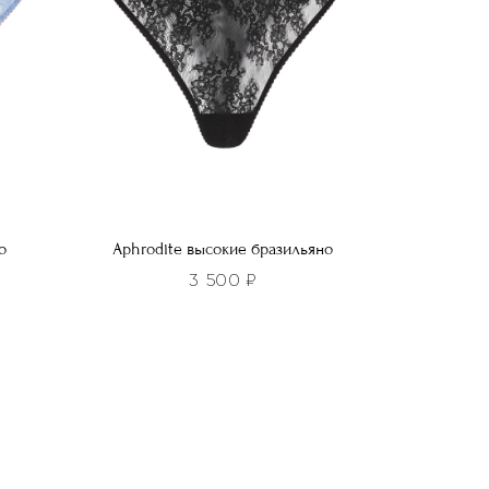
выбрать
на
странице
товара.
о
Aphrodite высокие бразильяно
3 500
₽
Этот
товар
имеет
несколько
вариаций.
Опции
можно