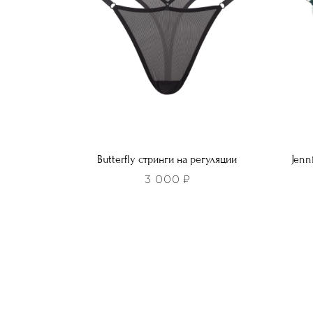
выбрать
выбра
на
на
странице
стра
товара.
товар
Butterfly стринги на регуляции
Jenn
3 000
₽
Этот
Этот
товар
това
имеет
имее
несколько
неско
вариаций.
вариа
Опции
Опци
можно
можн