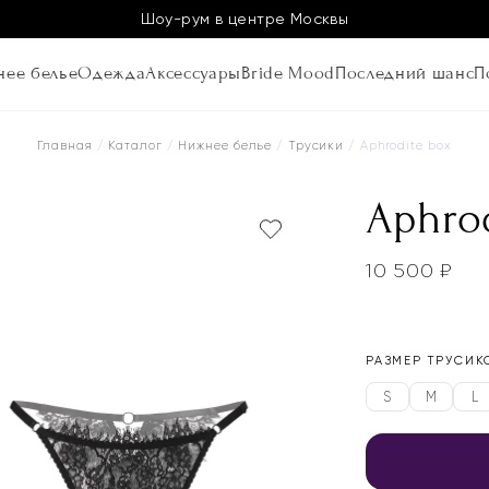
Шоу-рум в центре Москвы
ее белье
Одежда
Аксессуары
Bride Mood
Последний шанс
П
Главная
/
Каталог
/
Нижнее белье
/
Трусики
/ Aphrodite box
Aphro
10 500
₽
РАЗМЕР ТРУСИК
S
M
L