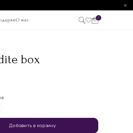
0
одарки
О нас
dite box
ОВ
Добавить в корзину