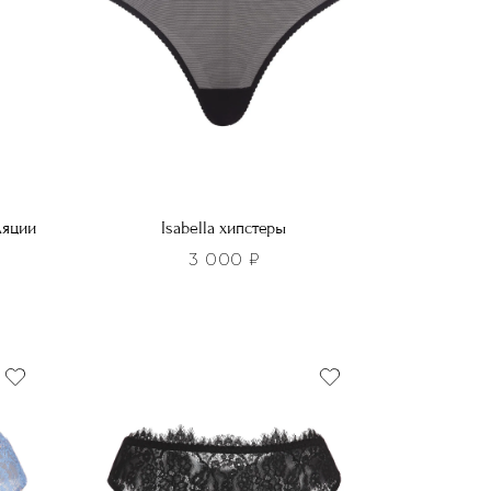
ляции
Isabella хипстеры
3 000
₽
Этот
товар
имеет
несколько
вариаций.
Опции
можно