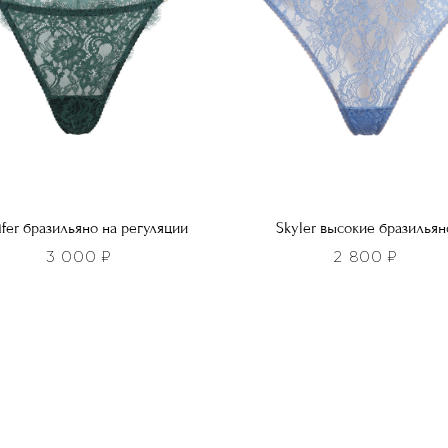
ть
выбрать
на
нице
странице
а.
товара.
ifer бразильяно на регуляции
Skyler высокие бразильян
3 000
₽
2 800
₽
Этот
р
товар
т
имеет
лько
несколько
ций.
вариаций.
и
Опции
о
можно