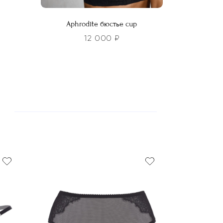
Aphrodite бюстье cup
12 000
₽
Этот
товар
имеет
несколько
вариаций.
Опции
можно
выбрать
на
странице
товара.