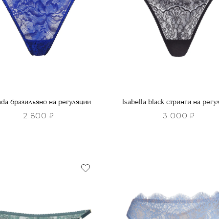
da бразильяно на регуляции
Isabella black стринги на регу
2 800
₽
3 000
₽
Этот
р
товар
т
имеет
лько
несколько
ций.
вариаций.
и
Опции
о
можно