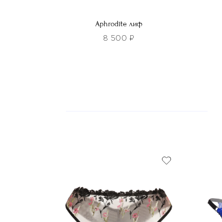
Aphrodite лиф
8 500
₽
Этот
Этот
товар
това
имеет
имее
несколько
неско
вариаций.
вариа
Опции
Опци
можно
можн
выбрать
выбра
на
на
странице
стра
товара.
товар