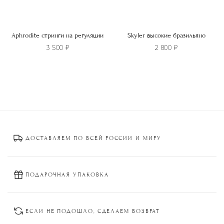
Aphrodite стринги на регуляции
Skyler высокие бразильяно
3 500
₽
2 800
₽
Этот
Этот
товар
товар
имеет
имеет
несколько
несколько
вариаций.
вариаций.
Опции
Опции
ДОСТАВЛЯЕМ ПО ВСЕЙ РОССИИ И МИРУ
можно
можно
выбрать
выбрать
на
на
странице
странице
ПОДАРОЧНАЯ УПАКОВКА
товара.
товара.
ЕСЛИ НЕ ПОДОШЛО, СДЕЛАЕМ ВОЗВРАТ