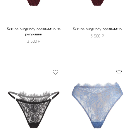
Serena burgundy бразильяно на
Serena burgundy бразильяно
регуляции
3 500
₽
3 500
₽
Этот
Этот
товар
товар
имеет
имеет
несколько
несколько
вариаций.
вариаций.
Опции
Опции
можно
можно
выбрать
выбрать
на
на
странице
странице
товара.
товара.