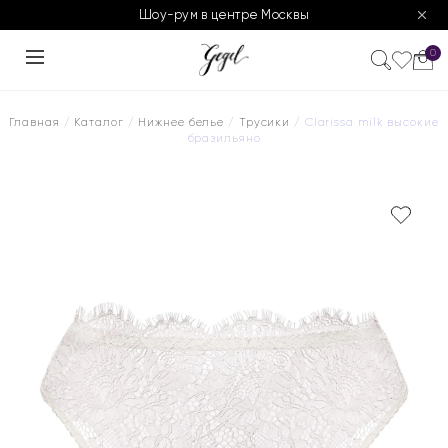
Шоу-рум в центре Москвы
0
Главная
/
Каталог
/
Нижнее белье
/
Трусики
/ Clarissa milk высокие
бразильяно