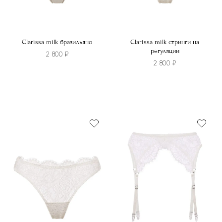
Clarissa milk бразильяно
Clarissa milk стринги на
регуляции
2 800
₽
2 800
₽
Этот
Этот
товар
товар
имеет
имеет
несколько
несколько
вариаций.
вариаций.
Опции
Опции
можно
можно
выбрать
выбрать
на
на
странице
странице
товара.
товара.