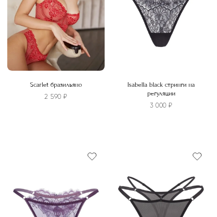
Scarlet бразильяно
Isabella black стринги на
регуляции
2 590
₽
3 000
₽
Этот
Этот
товар
товар
имеет
имеет
несколько
несколько
вариаций.
вариаций.
Опции
Опции
можно
можно
выбрать
выбрать
на