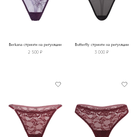
на
странице
странице
товара.
товара.
Berkana стринги на регуляции
Butterfly стринги на регуляции
2 500
₽
3 000
₽
Этот
Этот
товар
товар
имеет
имеет
несколько
несколько
вариаций.
вариаций.
Опции
Опции
можно
можно
выбрать
выбрать
на
на
странице
странице
товара.
товара.