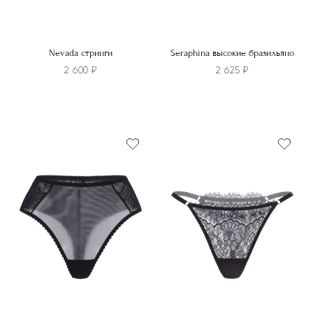
Nevada стринги
Seraphina высокие бразильяно
2 600
₽
2 625
₽
Этот
Этот
товар
товар
имеет
имеет
несколько
несколько
вариаций.
вариаций.
Опции
Опции
можно
можно
выбрать
выбрать
на
на
странице
странице
товара.
товара.