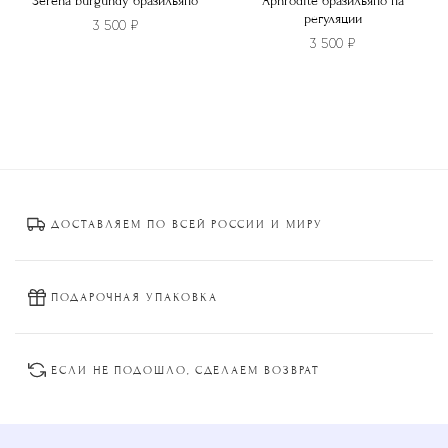
Serena burgundy бразильяно
Aphrodite бразильяно на
регуляции
3 500
₽
3 500
₽
Этот
Этот
товар
товар
имеет
имеет
несколько
несколько
вариаций.
вариаций.
Опции
Опции
можно
ДОСТАВЛЯЕМ ПО ВСЕЙ РОССИИ И МИРУ
можно
выбрать
выбрать
на
на
странице
странице
ПОДАРОЧНАЯ УПАКОВКА
товара.
товара.
ЕСЛИ НЕ ПОДОШЛО, СДЕЛАЕМ ВОЗВРАТ