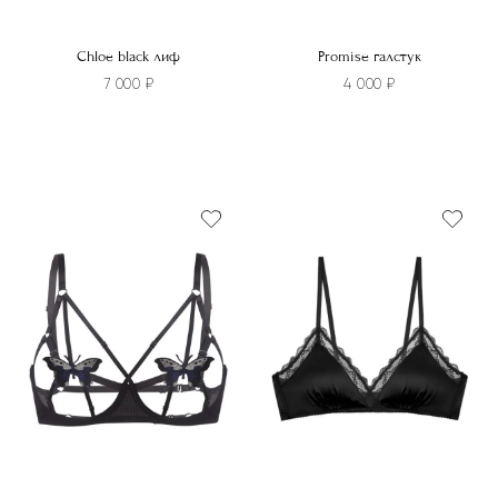
Chloe black лиф
Promise галстук
7 000
₽
4 000
₽
Этот
товар
имеет
несколько
вариаций.
Опции
можно
выбрать
на
странице
товара.