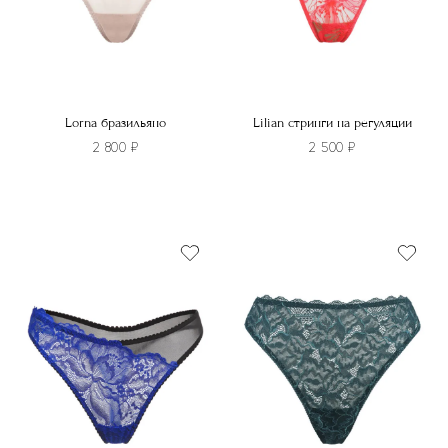
Lorna бразильяно
Lilian стринги на регуляции
2 800
₽
2 500
₽
Этот
Этот
товар
товар
имеет
имеет
несколько
несколько
вариаций.
вариаций.
Опции
Опции
можно
можно
выбрать
выбрать
на
на
странице
странице
товара.
товара.