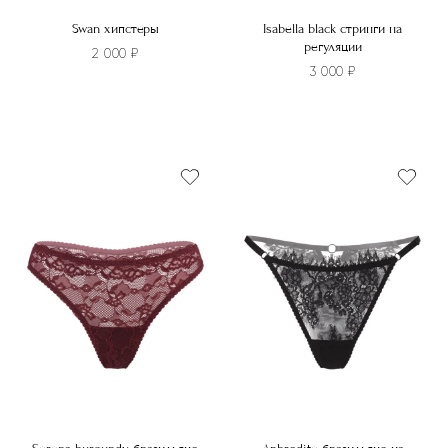
Swan хипстеры
Isabella black стринги на
регуляции
2 000
₽
3 000
₽
Этот
товар
имеет
Этот
несколько
товар
вариаций.
имеет
Опции
несколько
можно
вариаций.
выбрать
Опции
на
можно
странице
выбрать
товара.
на
странице
товара.