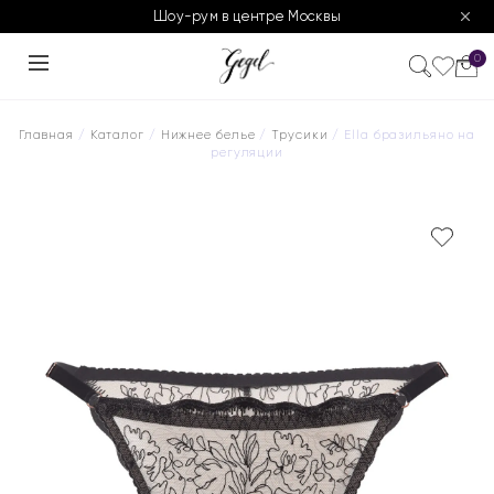
Шоу-рум в центре Москвы
0
Главная
/
Каталог
/
Нижнее белье
/
Трусики
/ Ella бразильяно на
регуляции