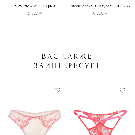
Butterfly лиф — Серый
Nicole браллет натуральный шелк
6 500
₽
8 000
₽
Этот
товар
имеет
несколько
ВАС ТАКЖЕ
вариаций.
Опции
ЗАИНТЕРЕСУЕТ
можно
выбрать
на
странице
товара.