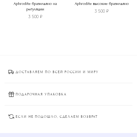
Aphrodite бразильяно на
Aphrodite высокие бразильяно
регуляции
3 500
₽
3 500
₽
Этот
Этот
товар
товар
имеет
имеет
несколько
несколько
вариаций.
вариаций.
Опции
Опции
можно
ДОСТАВЛЯЕМ ПО ВСЕЙ РОССИИ И МИРУ
можно
выбрать
выбрать
на
на
странице
странице
ПОДАРОЧНАЯ УПАКОВКА
товара.
товара.
ЕСЛИ НЕ ПОДОШЛО, СДЕЛАЕМ ВОЗВРАТ