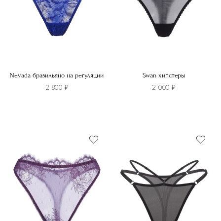
Nevada бразильяно на регуляции
Swan хипстеры
2 800
₽
2 000
₽
Этот
товар
Этот
имеет
товар
несколько
имеет
вариаций.
несколько
Опции
вариаций.
можно
Опции
выбрать
можно
на
выбрать
странице
на
товара.
странице