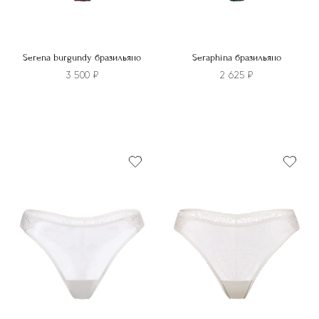
Serena burgundy бразильяно
Seraphina бразильяно
3 500
₽
2 625
₽
Этот
Этот
товар
товар
имеет
имеет
несколько
несколько
вариаций.
вариаций.
Опции
Опции
можно
можно
выбрать
выбрать
на
на
странице
странице
товара.
товара.