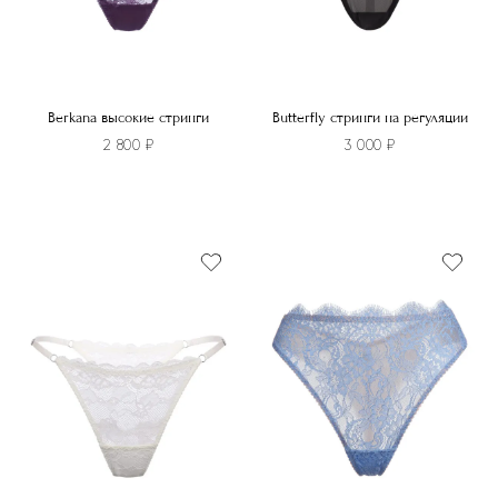
товара.
Berkana высокие стринги
Butterfly стринги на регуляции
2 800
₽
3 000
₽
Этот
Этот
товар
товар
имеет
имеет
несколько
несколько
вариаций.
вариаций.
Опции
Опции
можно
можно
выбрать
выбрать
на
на
странице
странице
товара.
товара.