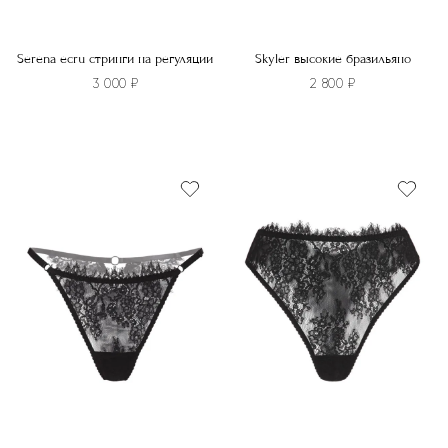
Serena ecru стринги на регуляции
Skyler высокие бразильяно
3 000
₽
2 800
₽
Этот
Этот
товар
товар
имеет
имеет
несколько
несколько
вариаций.
вариаций.
Опции
Опции
можно
можно
выбрать
выбрать
на
на
странице
странице
товара.
товара.