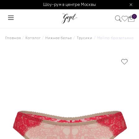
Шоу-рум в центре Москвы
0
Главная
/
Каталог
/
Нижнее белье
/
Трусики
/ Malina бразильяно