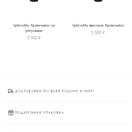
Aphrodite бразильяно на
Aphrodite высокие бразильяно
регуляции
3 500
₽
3 500
₽
Этот
Этот
товар
товар
имеет
имеет
несколько
несколько
вариаций.
вариаций.
Опции
Опции
можно
ДОСТАВЛЯЕМ ПО ВСЕЙ РОССИИ И МИРУ
можно
выбрать
выбрать
на
на
странице
странице
ПОДАРОЧНАЯ УПАКОВКА
товара.
товара.