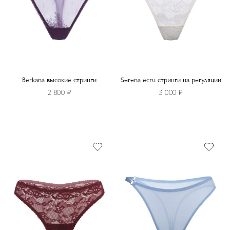
странице
на
товара.
странице
товара.
Berkana высокие стринги
Serena ecru стринги на регуляции
2 800
₽
3 000
₽
Этот
Этот
товар
товар
имеет
имеет
несколько
несколько
вариаций.
вариаций.
Опции
Опции
можно
можно
выбрать
выбрать
на
на
странице
странице