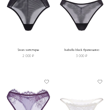
Swan хипстеры
Isabella black бразильяно
2 000
₽
3 000
₽
Этот
товар
Этот
имеет
товар
несколько
имеет
вариаций.
несколько
Опции
вариаций.
можно
Опции
выбрать
можно
на
выбрать