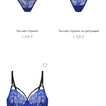
Nevada стринги
Nevada стринги на регуляции
2 600
₽
2 500
₽
Этот
Этот
товар
товар
имеет
имеет
несколько
несколько
вариаций.
вариаций.
Опции
Опции
можно
можно
выбрать
выбрать
на
на
странице
странице
товара.
товара.