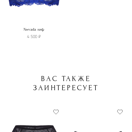
Nevada лиф
4 500
₽
Этот
товар
имеет
несколько
ВАС ТАКЖЕ
вариаций.
Опции
ЗАИНТЕРЕСУЕТ
можно
выбрать
на
странице
товара.