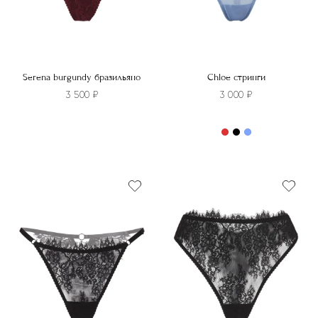
товара.
товара.
Serena burgundy бразильяно
Chloe стринги
3 500
₽
3 000
₽
Этот
товар
Этот
имеет
товар
несколько
имеет
вариаций.
несколько
Опции
вариаций.
можно
Опции
выбрать
можно
на
выбрать
странице
на
товара.
странице
товара.