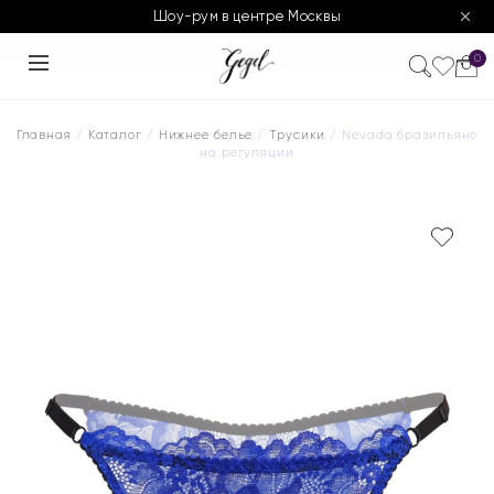
Шоу-рум в центре Москвы
0
Главная
/
Каталог
/
Нижнее белье
/
Трусики
/ Nevada бразильяно
на регуляции