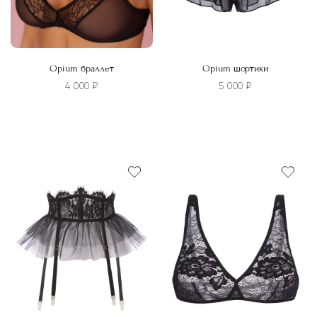
Opium браллет
Opium шортики
4 000
₽
5 000
₽
Этот
Этот
товар
товар
имеет
имеет
несколько
несколько
вариаций.
вариаций.
Опции
Опции
можно
можно
выбрать
выбрать
на
на
странице
странице
товара.
товара.