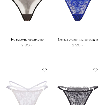
Eva высокие бразильяно
Nevada стринги на регуляции
2 500
₽
2 500
₽
Этот
Этот
товар
товар
имеет
имеет
несколько
несколько
вариаций.
вариаций.
Опции
Опции
можно
можно
выбрать
выбрать
на
на