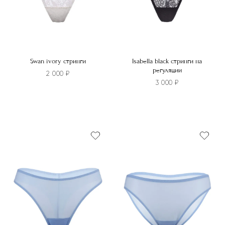
странице
странице
товара.
товара.
Swan ivory стринги
Isabella black стринги на
регуляции
2 000
₽
3 000
₽
Этот
Этот
товар
товар
имеет
имеет
несколько
несколько
вариаций.
вариаций.
Опции
Опции
можно
можно
выбрать
выбрать
на
на
странице
странице
товара.
товара.