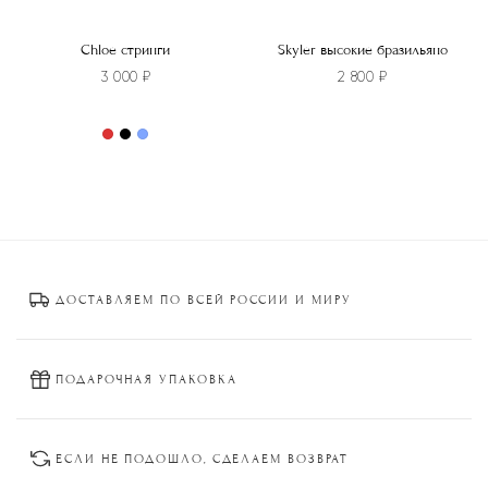
Chloe стринги
Skyler высокие бразильяно
3 000
₽
2 800
₽
Этот
товар
Этот
имеет
товар
несколько
имеет
вариаций.
несколько
Опции
вариаций.
можно
Опции
ДОСТАВЛЯЕМ ПО ВСЕЙ РОССИИ И МИРУ
выбрать
можно
на
выбрать
странице
на
товара.
странице
ПОДАРОЧНАЯ УПАКОВКА
товара.
ЕСЛИ НЕ ПОДОШЛО, СДЕЛАЕМ ВОЗВРАТ