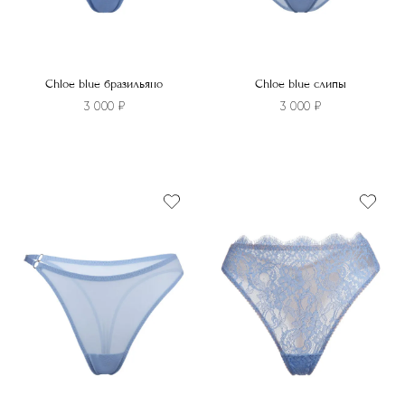
Chloe blue бразильяно
Chloe blue слипы
3 000
₽
3 000
₽
Этот
Этот
товар
товар
имеет
имеет
несколько
несколько
вариаций.
вариаций.
Опции
Опции
можно
можно
выбрать
выбрать
на
на
странице
странице
товара.
товара.