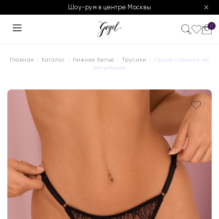
Шоу-рум в центре Москвы
0
Главная
/
Каталог
/
Нижнее белье
/
Трусики
/ Opium стринги на
регуляции