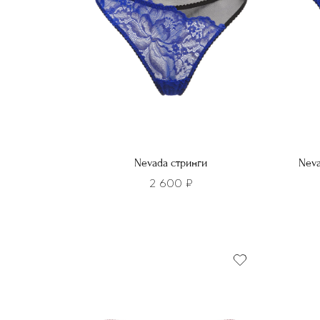
Nevada стринги
Neva
2 600
₽
Этот
Этот
товар
това
имеет
имее
несколько
неско
вариаций.
вариа
Опции
Опци
можно
можн