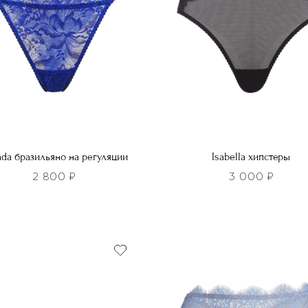
da бразильяно на регуляции
Isabella хипстеры
2 800
₽
3 000
₽
Этот
р
товар
т
имеет
лько
несколько
ций.
вариаций.
и
Опции
о
можно