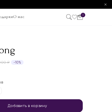
0
одарки
О нас
hong
 000
₽
−10%
ОВ
Добавить в корзину