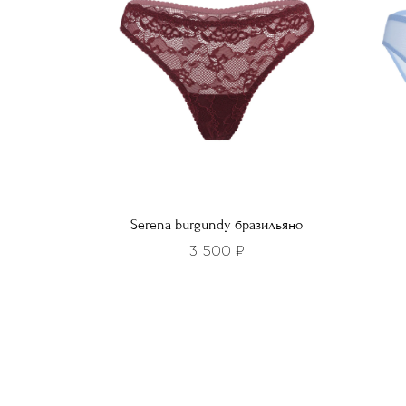
выбрать
выбра
на
на
странице
стра
товара.
товар
Serena burgundy бразильяно
3 500
₽
Этот
Этот
товар
това
имеет
имее
несколько
неско
вариаций.
вариа
Опции
Опци