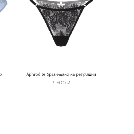
выбрать
на
странице
товара.
о
Aphrodite бразильяно на регуляции
3 500
₽
Этот
товар
имеет
несколько
вариаций.
Опции