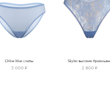
ть
выбрать
на
нице
странице
а.
товара.
Chloe blue слипы
Skyler высокие бразильян
3 000
₽
2 800
₽
Этот
р
товар
т
имеет
лько
несколько
ций.
вариаций.
и
Опции