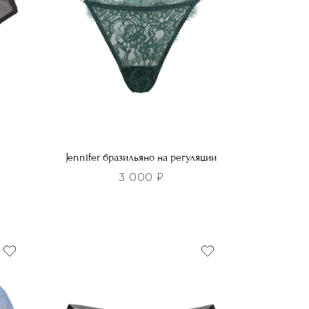
Jennifer бразильяно на регуляции
3 000
₽
Этот
товар
имеет
несколько
вариаций.
Опции
можно