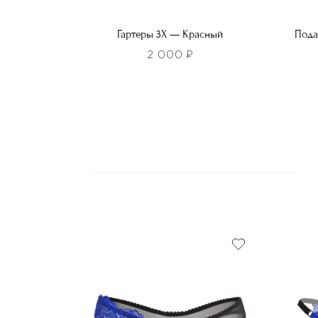
Гартеры 3Х — Красный
Пода
2 000
₽