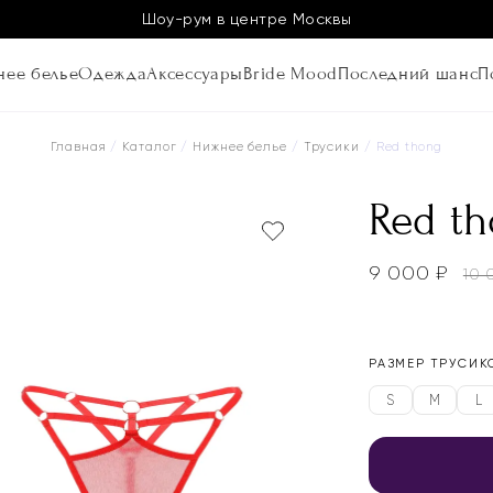
Шоу-рум в центре Москвы
ее белье
Одежда
Аксессуары
Bride Mood
Последний шанс
П
Главная
/
Каталог
/
Нижнее белье
/
Трусики
/ Red thong
Red t
9 000
₽
10
РАЗМЕР ТРУСИК
S
M
L