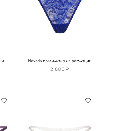
ии
Nevada бразильяно на регуляции
2 800
₽
Этот
товар
имеет
несколько
вариаций.
Опции
можно