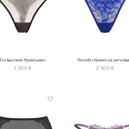
Eva высокие бразильяно
Nevada стринги на регуляц
2 500
₽
2 500
₽
Этот
р
товар
т
имеет
лько
несколько
ций.
вариаций.
и
Опции
о
можно