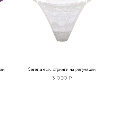
выбрать
на
странице
товара.
ции
Serena ecru стринги на регуляции
3 000
₽
Этот
товар
имеет
несколько
вариаций.
Опции
можно