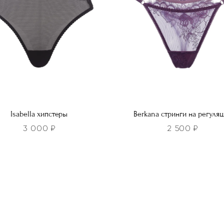
ть
выбрать
на
нице
странице
а.
товара.
Isabella хипстеры
Berkana стринги на регуля
3 000
₽
2 500
₽
Этот
р
товар
т
имеет
лько
несколько
ций.
вариаций.
и
Опции
о
можно