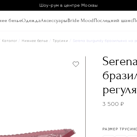
Шоу-рум в центре Москвы
ее белье
Одежда
Аксессуары
Bride Mood
Последний шанс
П
/
Каталог
/
Нижнее белье
/
Трусики
/ Serena burgundy бразильяно на 
Seren
брази
регул
3 500
₽
РАЗМЕР ТРУСИК