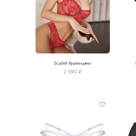
Scarlet бразильяно
2 590
₽
Этот
Этот
товар
това
имеет
имее
несколько
неско
вариаций.
вариа
Опции
Опци
можно
можн