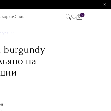
0
одарки
О нас
регуляции
a burgundy
льяно на
яции
ОВ