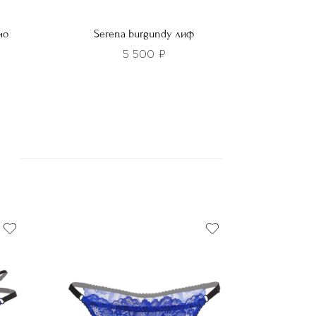
но
Serena burgundy лиф
5 500
₽
Этот
товар
имеет
несколько
вариаций.
Опции
можно
выбрать
на
странице
товара.