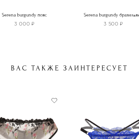
Serena burgundy пояс
Serena burgundy бразилья
3 000
₽
3 500
₽
Этот
р
товар
т
имеет
лько
несколько
ВАС ТАКЖЕ ЗАИНТЕРЕСУЕТ
ций.
вариаций.
и
Опции
о
можно
ть
выбрать
на
нице
странице
а.
товара.