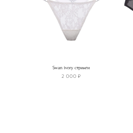
выбрать
выбра
на
на
странице
стра
товара.
товар
Swan ivory стринги
2 000
₽
Этот
Этот
товар
това
имеет
имее
несколько
неско
вариаций.
вариа
Опции
Опци
можно
можн