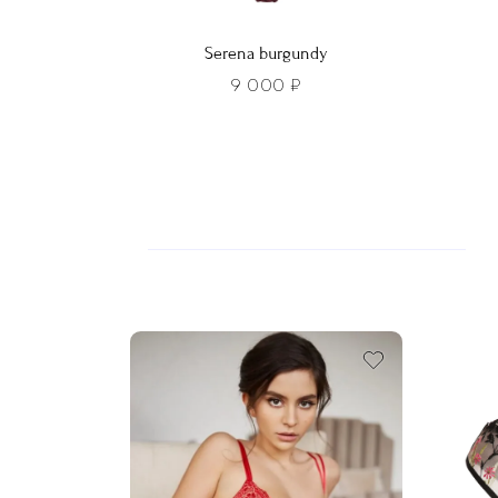
Serena burgundy
9 000
₽
Этот
Этот
товар
това
имеет
имее
несколько
неско
вариаций.
вариа
Опции
Опци
можно
можн
выбрать
выбра
на
на
странице
стра
товара.
товар