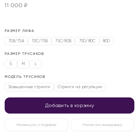
11 000
₽
РАЗМЕР ЛИФА
70B/75A
70C/75B
75C/80B
75D/80C
80D
РАЗМЕР ТРУСИКОВ
S
M
L
МОДЕЛЬ ТРУСИКОВ
Завышенные стринги
Стринги на регуляции
Добавить в корзину
Намекнуть о подарке
Написать менеджеру