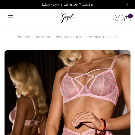
Шоу-рум в центре Москвы
0
Главная
/
Каталог
/
Нижнее белье
/
Комплекты
/ Ariel