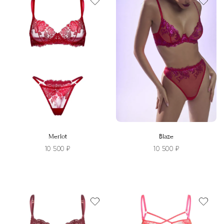
странице
товара.
Merlot
Blaze
10 500
₽
10 500
₽
Этот
Этот
товар
товар
имеет
имеет
несколько
несколько
вариаций.
вариаций.