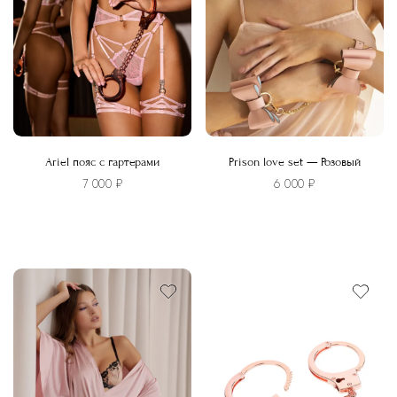
Ariel пояс с гартерами
Prison love set — Розовый
7 000
₽
6 000
₽
Этот
товар
имеет
несколько
вариаций.
Опции
можно
выбрать
на