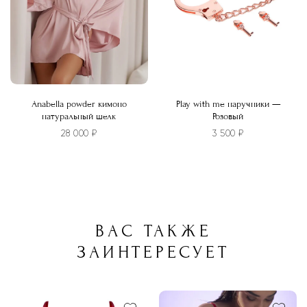
странице
товара.
Anabella powder кимоно
Play with me наручники —
натуральный шелк
Розовый
28 000
₽
3 500
₽
Этот
товар
имеет
несколько
ВАС ТАКЖЕ
вариаций.
Опции
ЗАИНТЕРЕСУЕТ
можно
выбрать
на