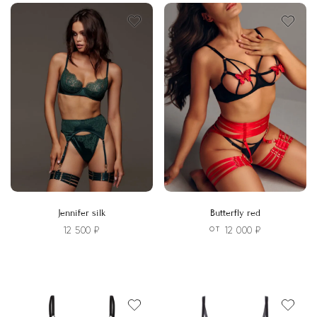
на
на
странице
странице
товара.
товара.
Jennifer silk
Butterfly red
12 500
₽
12 000
₽
ОТ
Этот
Этот
товар
товар
имеет
имеет