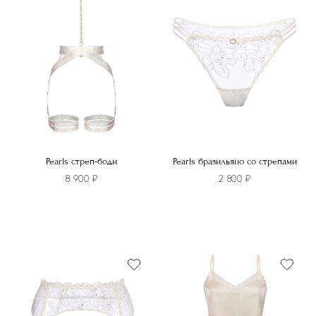
Pearls стреп-боди
Pearls бразильяно со стрепами
8 900
₽
2 800
₽
Этот
товар
имеет
несколько
вариаций.
Опции
можно