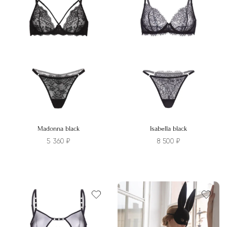
несколько
несколько
вариаций.
вариаций.
Опции
Опции
можно
можно
выбрать
выбрать
на
на
странице
странице
товара.
товара.
Madonna black
Isabella black
5 360
₽
8 500
₽
Этот
Этот
товар
товар
имеет
имеет
несколько
несколько
вариаций.
вариаций.
Опции
Опции