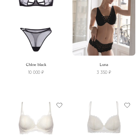
можно
можно
выбрать
выбрать
на
на
странице
странице
товара.
товара.
Chloe black
Luna
10 000
₽
3 350
₽
Этот
Этот
товар
товар
имеет
имеет
несколько
несколько
вариаций.
вариаций.
Опции
Опции
можно
можно
выбрать
выбрать