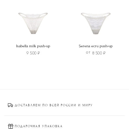
на
на
странице
странице
товара.
товара.
Isabella milk push-up
Serena ecru push-up
9 500
₽
8 500
₽
ОТ
Этот
Этот
товар
товар
имеет
имеет
несколько
несколько
вариаций.
вариаций.
Опции
Опции
ДОСТАВЛЯЕМ ПО ВСЕЙ РОССИИ И МИРУ
можно
можно
выбрать
выбрать
на
на
странице
странице
ПОДАРОЧНАЯ УПАКОВКА