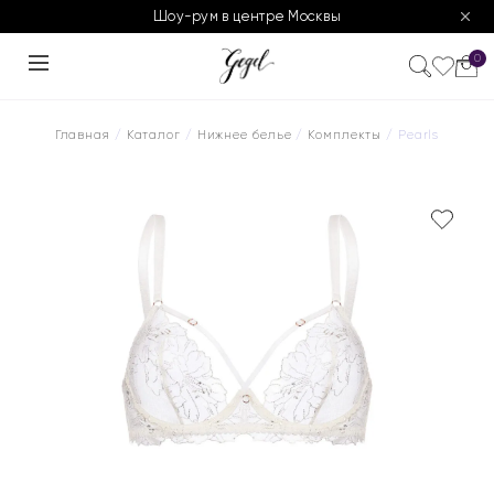
Шоу-рум в центре Москвы
0
Главная
/
Каталог
/
Нижнее белье
/
Комплекты
/ Pearls