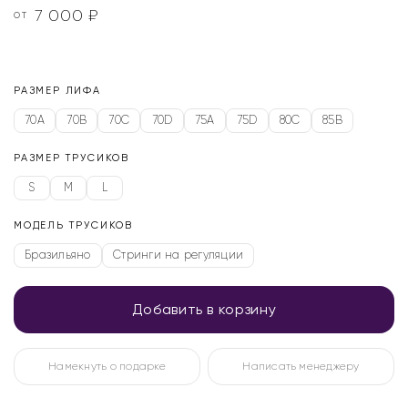
7 000
₽
ОТ
РАЗМЕР ЛИФА
70A
70B
70C
70D
75A
75D
80C
85B
РАЗМЕР ТРУСИКОВ
S
M
L
МОДЕЛЬ ТРУСИКОВ
Бразильяно
Стринги на регуляции
Добавить в корзину
Намекнуть о подарке
Написать менеджеру