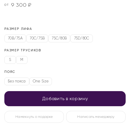
9 300
₽
ОТ
РАЗМЕР ЛИФА
70B/75A
70C/75B
75C/80B
75D/80C
РАЗМЕР ТРУСИКОВ
S
M
ПОЯС
Без пояса
One Size
Добавить в корзину
Намекнуть о подарке
Написать менеджеру