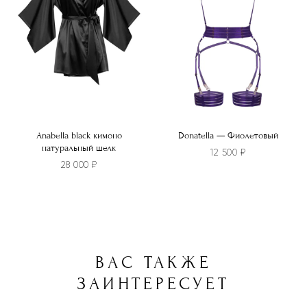
выбрать
на
странице
товара.
Anabella black кимоно
Donatella — Фиолетовый
натуральный шелк
12 500
₽
28 000
₽
Этот
товар
имеет
несколько
ВАС ТАКЖЕ
вариаций.
Опции
ЗАИНТЕРЕСУЕТ
можно