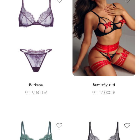
несколько
несколько
вариаций.
вариаций.
Опции
Опции
можно
можно
выбрать
выбрать
на
на
странице
странице
товара.
товара.
Berkana
Butterfly red
9 500
₽
12 000
₽
ОТ
ОТ
Этот
Этот
товар
товар
имеет
имеет
несколько
несколько
вариаций.
вариаций.