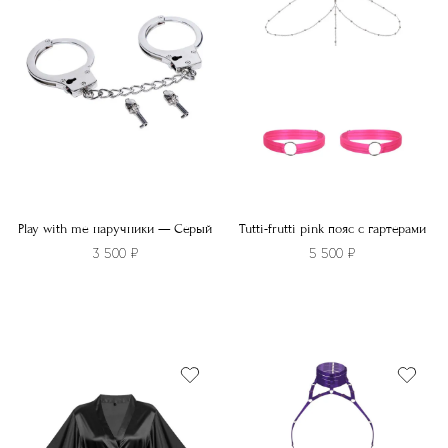
Play with me наручники — Серый
Tutti-frutti pink пояс с гартерами
3 500
₽
5 500
₽
Этот
товар
имеет
несколько
вариаций.
Опции
можно