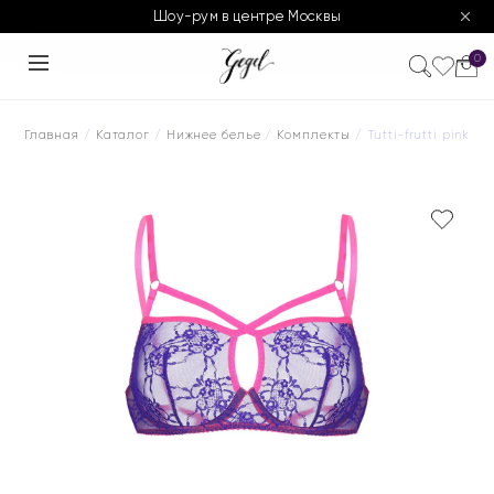
Шоу-рум в центре Москвы
0
Главная
/
Каталог
/
Нижнее белье
/
Комплекты
/ Tutti-frutti pink