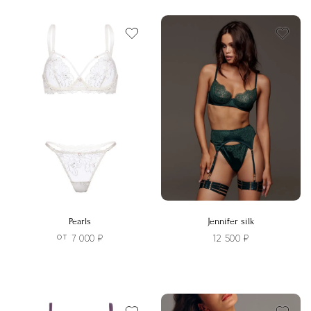
выбрать
на
странице
товара.
Pearls
Jennifer silk
7 000
₽
12 500
₽
ОТ
Этот
Этот
товар
товар
имеет
имеет