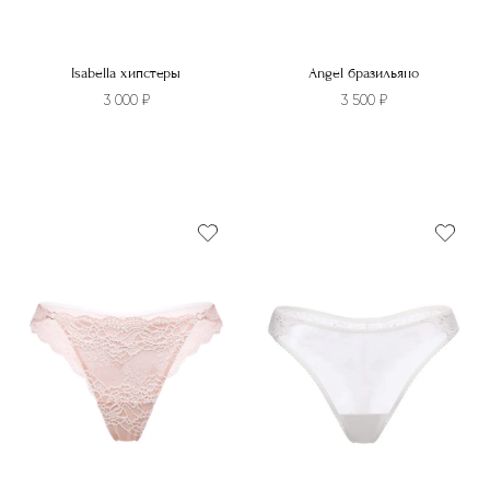
Isabella хипстеры
Angel бразильяно
3 000
₽
3 500
₽
Этот
Этот
товар
товар
имеет
имеет
несколько
несколько
вариаций.
вариаций.
Опции
Опции
можно
можно
выбрать
выбрать
на
на
странице
странице
товара.
товара.