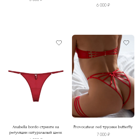
6 000
₽
Этот
Этот
товар
товар
имеет
имеет
несколько
несколько
вариаций.
вариаций.
Опции
Опции
можно
можно
выбрать
выбрать
на
на
странице
странице
товара.
товара.
Anabella bordo стринги на
Provocateur red трусики butterfly
регуляции натуральный шелк
7 000
₽