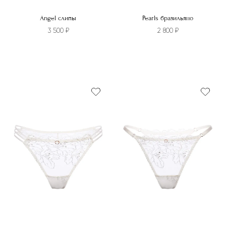
Angel слипы
Pearls бразильяно
3 500
₽
2 800
₽
Этот
Этот
товар
товар
имеет
имеет
несколько
несколько
вариаций.
вариаций.
Опции
Опции
можно
можно
выбрать
выбрать
на
на
странице
странице
товара.
товара.