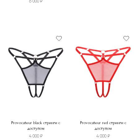
6 000
₽
Этот
товар
имеет
несколько
вариаций.
Опции
можно
выбрать
на
странице
товара.
Provocateur black стринги с
Provocateur red стринги с
доступом
доступом
4 000
₽
4 000
₽