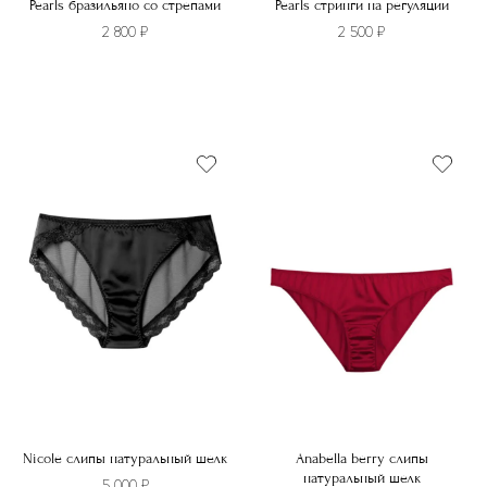
Pearls бразильяно со стрепами
Pearls стринги на регуляции
2 800
₽
2 500
₽
Этот
Этот
товар
товар
имеет
имеет
несколько
несколько
вариаций.
вариаций.
Опции
Опции
можно
можно
выбрать
выбрать
на
на
странице
странице
товара.
товара.
Nicole слипы натуральный шелк
Anabella berry слипы
натуральный шелк
5 000
₽