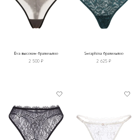
Eva высокие бразильяно
Seraphina бразильяно
2 500
₽
2 625
₽
Этот
Этот
товар
товар
имеет
имеет
несколько
несколько
вариаций.
вариаций.
Опции
Опции
можно
можно
выбрать
выбрать
на
на