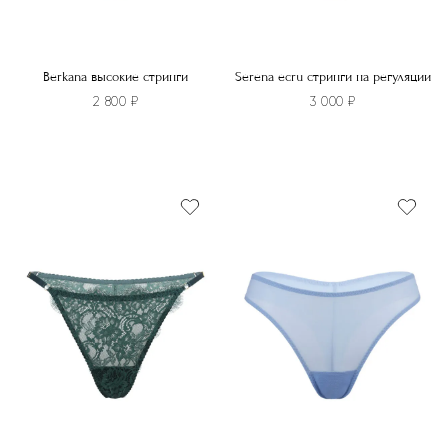
Berkana высокие стринги
Serena ecru стринги на регуляции
2 800
₽
3 000
₽
Этот
Этот
товар
товар
имеет
имеет
несколько
несколько
вариаций.
вариаций.
Опции
Опции
можно
можно
выбрать
выбрать
на
на
странице
странице
товара.
товара.