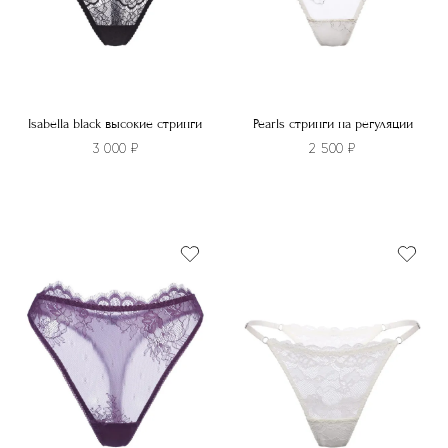
странице
странице
товара.
товара.
Isabella black высокие стринги
Pearls стринги на регуляции
3 000
₽
2 500
₽
Этот
Этот
товар
товар
имеет
имеет
несколько
несколько
вариаций.
вариаций.
Опции
Опции
можно
можно
выбрать
выбрать
на
на
странице
странице
товара.
товара.