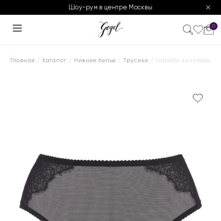
Шоу-рум в центре Москвы
0
Главная
/
Каталог
/
Нижнее белье
/
Трусики
/ Isabella хипстеры