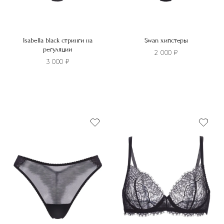
Isabella black стринги на
Swan хипстеры
регуляции
2 000
₽
3 000
₽
Этот
товар
имеет
Этот
несколько
товар
вариаций.
имеет
Опции
несколько
можно
вариаций.
выбрать
Опции
на
можно
странице
выбрать
товара.
на
странице
товара.