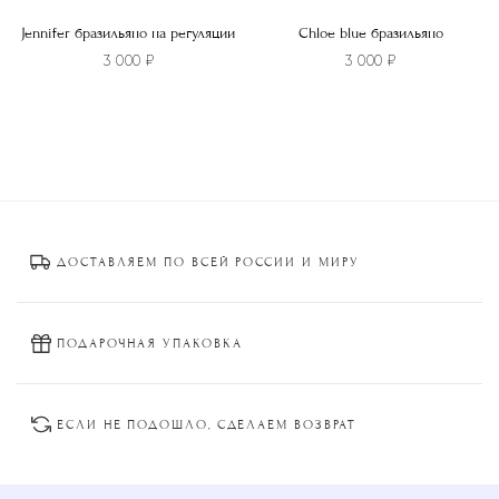
Jennifer бразильяно на регуляции
Chloe blue бразильяно
3 000
₽
3 000
₽
Этот
Этот
товар
товар
имеет
имеет
несколько
несколько
вариаций.
вариаций.
Опции
Опции
ДОСТАВЛЯЕМ ПО ВСЕЙ РОССИИ И МИРУ
можно
можно
выбрать
выбрать
на
на
странице
странице
ПОДАРОЧНАЯ УПАКОВКА
товара.
товара.
ЕСЛИ НЕ ПОДОШЛО, СДЕЛАЕМ ВОЗВРАТ