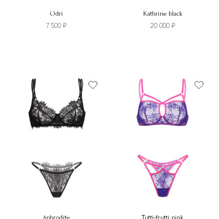
Odri
Kathrine black
7 500
₽
20 000
₽
Этот
Этот
товар
товар
имеет
имеет
несколько
несколько
вариаций.
вариаций.
Опции
Опции
можно
можно
выбрать
выбрать
на
на
странице
странице
товара.
товара.
Aphrodite
Tutti-frutti pink