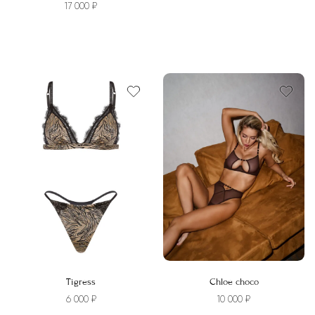
17 000
₽
Этот
Этот
товар
товар
имеет
имеет
несколько
несколько
вариаций.
вариаций.
Опции
Опции
можно
можно
выбрать
выбрать
на
на
странице
странице
товара.
товара.
Tigress
Chloe choco
6 000
₽
10 000
₽