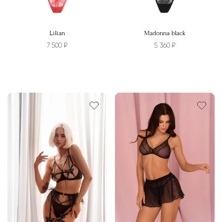
Lilian
Madonna black
7 500
₽
5 360
₽
Этот
Этот
товар
товар
имеет
имеет
несколько
несколько
вариаций.
вариаций.
Опции
Опции
можно
можно
выбрать
выбрать
на
на
странице
странице
товара.
товара.