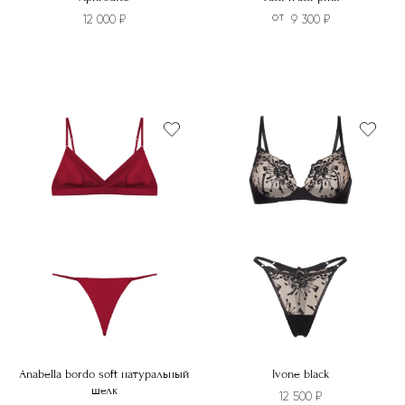
12 000
₽
9 300
₽
ОТ
Этот
Этот
товар
товар
имеет
имеет
несколько
несколько
вариаций.
вариаций.
Опции
Опции
можно
можно
выбрать
выбрать
на
на
странице
странице
товара.
товара.
Anabella bordo soft натуральный
Ivone black
шелк
12 500
₽