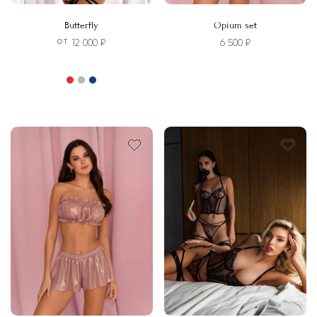
Butterfly
Opium set
12 000
₽
6 500
₽
ОТ
Этот
товар
Этот
имеет
товар
несколько
имеет
вариаций.
несколько
Опции
вариаций.
можно
Опции
выбрать
можно
на
выбрать
странице
на
товара.
странице
товара.