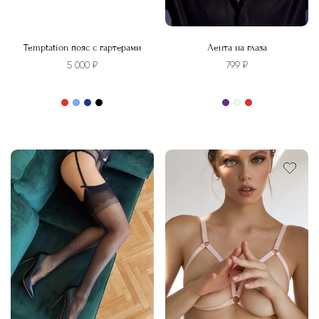
Temptation пояс с гартерами
Лента на глаза
5 000
₽
799
₽
Этот
Этот
товар
товар
имеет
имеет
несколько
несколько
вариаций.
вариаций.
Опции
Опции
можно
можно
выбрать
выбрать
на
на
странице
странице
товара.
товара.