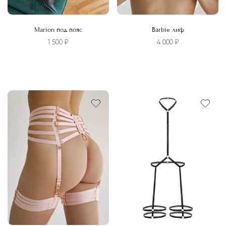
Marion под пояс
Barbie лиф
1 500
₽
4 000
₽
Этот
товар
имеет
несколько
вариаций.
Опции
можно
выбрать
на
странице
товара.