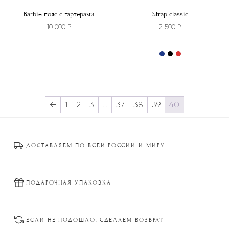
Barbie пояс с гартерами
Strap classic
10 000
₽
2 500
₽
Этот
товар
имеет
несколько
←
1
2
3
…
37
38
39
40
вариаций.
Опции
можно
ДОСТАВЛЯЕМ ПО ВСЕЙ РОССИИ И МИРУ
выбрать
на
странице
товара.
ПОДАРОЧНАЯ УПАКОВКА
ЕСЛИ НЕ ПОДОШЛО, СДЕЛАЕМ ВОЗВРАТ