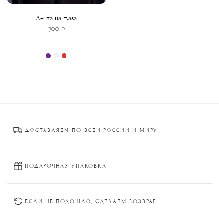
Лента на глаза
799
₽
Этот
товар
имеет
несколько
вариаций.
Опции
ДОСТАВЛЯЕМ ПО ВСЕЙ РОССИИ И МИРУ
можно
выбрать
на
странице
ПОДАРОЧНАЯ УПАКОВКА
товара.
ЕСЛИ НЕ ПОДОШЛО, СДЕЛАЕМ ВОЗВРАТ