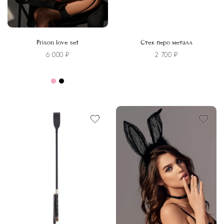
Prison love set
Стек перо металл
6 000
₽
2 700
₽
Этот
товар
имеет
несколько
вариаций.
Опции
можно
выбрать
на
странице
товара.