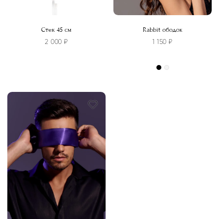
Стек 45 см
Rabbit ободок
2 000
₽
1 150
₽
Этот
товар
имеет
несколько
вариаций.
Опции
можно
выбрать
на
странице
товара.