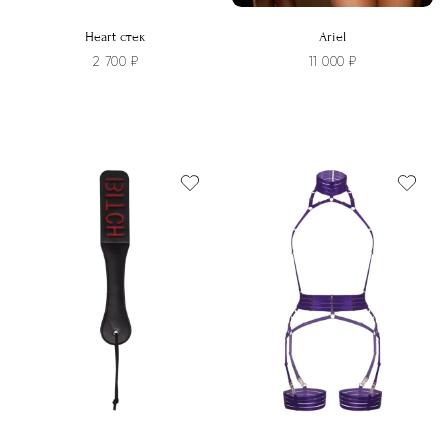
Heart стек
Ariel
2 700
₽
11 000
₽
Этот
товар
имеет
несколько
вариаций.
Опции
можно
выбрать
на
странице
товара.