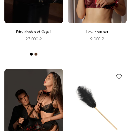
Fifty shades of Gegel
Lover sin set
23 000
₽
9 000
₽
Этот
товар
имеет
несколько
вариаций.
Опции
можно
выбрать
на
странице
товара.