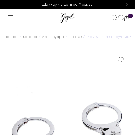
Шоу-рум в центре Москвы
0
Главная
/
Каталог
/
Аксессуары
/
Прочее
/ Play with me наручники