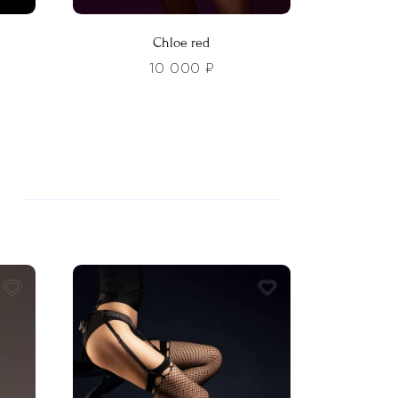
Chloe red
10 000
₽
Этот
товар
имеет
несколько
вариаций.
Опции
можно
выбрать
на
странице
товара.