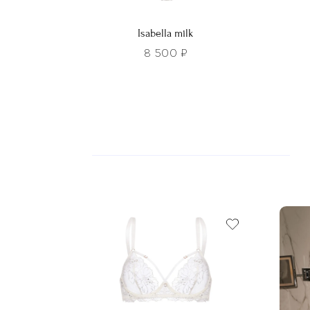
Isabella milk
8 500
₽
Этот
Этот
товар
това
имеет
имее
несколько
неско
вариаций.
вариа
Опции
Опци
можно
можн
выбрать
выбра
на
на
странице
стра
товара.
товар