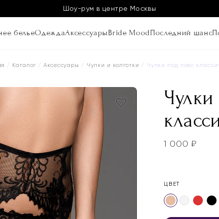
Шоу-рум в центре Москвы
ее белье
Одежда
Аксессуары
Bride Mood
Последний шанс
П
ая
/
Каталог
/
Аксессуары
/
Чулки и колготки
/ Чулки под пояс класси
Чулки
класс
1 000
₽
ЦВЕТ