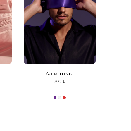
выбрать
на
странице
товара.
Лента на глаза
799
₽
Этот
товар
имеет
несколько