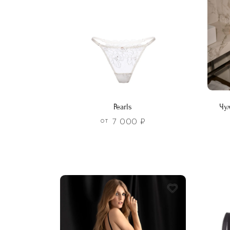
Pearls
Чу
7 000
₽
ОТ
Этот
товар
Этот
имеет
това
несколько
имее
вариаций.
неско
Опции
вариа
можно
Опци