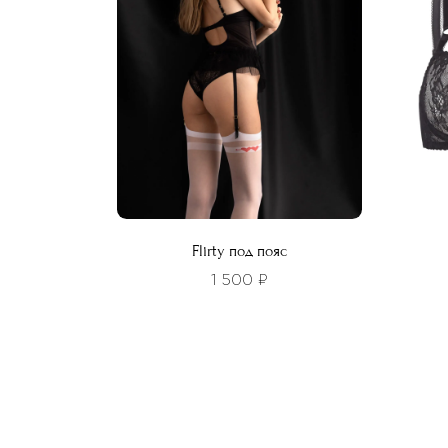
выбрать
можн
на
выбра
странице
на
товара.
стра
товар
Flirty под пояс
1 500
₽
Этот
товар
Этот
имеет
това
несколько
имее
вариаций.
неско