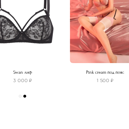
выбрать
о
на
ть
странице
товара.
нице
а.
Swan лиф
Pink cream под пояс
3 000
₽
1 500
₽
Этот
товар
имеет
р
несколько
т
вариаций.
лько