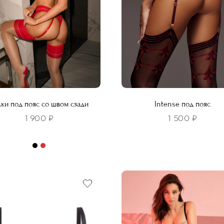
лки под пояс со швом сзади
Intense под пояс
1 900
₽
1 500
₽
Этот
товар
имеет
р
несколько
т
вариаций.
лько
Опции
ций.
можно
и