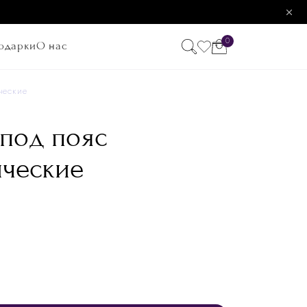
0
одарки
О нас
ческие
 под пояс
ические