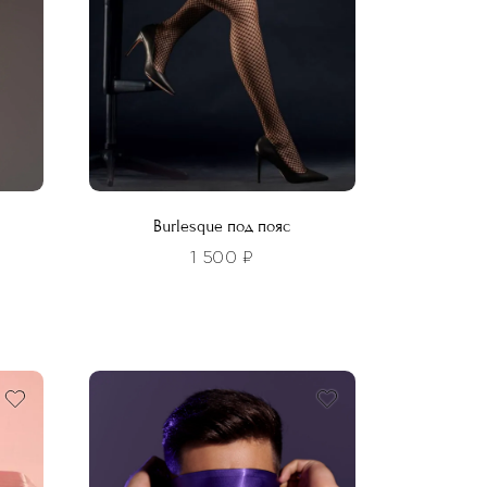
Burlesque под пояс
1 500
₽
Этот
товар
имеет
несколько
вариаций.
Опции
можно