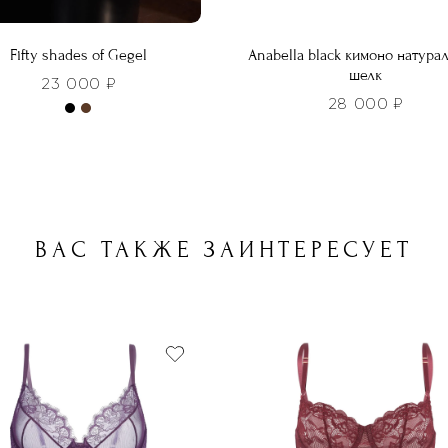
Fifty shades of Gegel
Anabella black кимоно натура
шелк
23 000
₽
28 000
₽
р
Этот
т
товар
лько
имеет
ций.
несколько
ВАС ТАКЖЕ ЗАИНТЕРЕСУЕТ
и
вариаций.
о
Опции
ть
можно
выбрать
нице
на
а.
странице
товара.