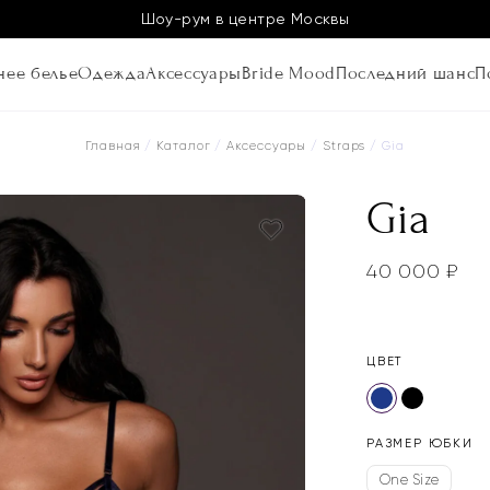
Шоу-рум в центре Москвы
ее белье
Одежда
Аксессуары
Bride Mood
Последний шанс
П
Главная
/
Каталог
/
Аксессуары
/
Straps
/ Gia
Gia
40 000
₽
ЦВЕТ
РАЗМЕР ЮБКИ
One Size