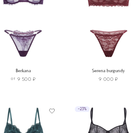
Berkana
Serena burgundy
9 500
₽
9 000
₽
ОТ
Этот
р
товар
т
имеет
−23%
лько
несколько
ций.
вариаций.
и
Опции