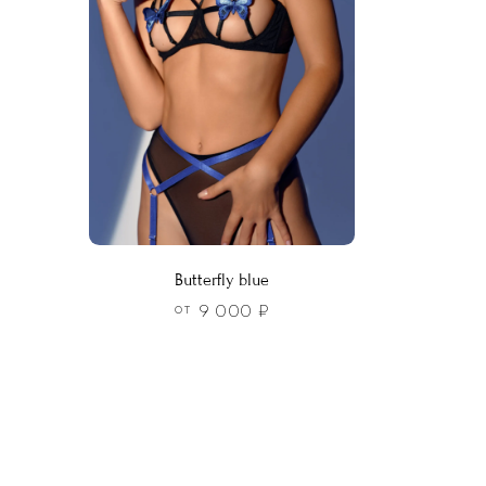
можно
выбрать
на
странице
товара.
Butterfly blue
9 000
₽
ОТ
Этот
товар
имеет
несколько
вариаций.