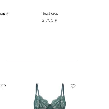
льный
Heart стек
2 700
₽