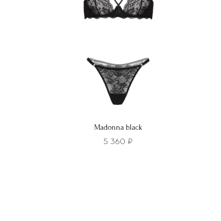
можно
можн
выбрать
выбра
на
на
странице
стра
товара.
товар
Madonna black
5 360
₽
Этот
Этот
товар
това
имеет
имее
несколько
неско
вариаций.
вариа