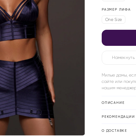
РАЗМЕР ЛИФА
One Size
Намекнуть 
Милые дамы, есл
сайте или покуп
нашим менеджер
ОПИСАНИЕ
РЕКОМЕНДАЦИИ 
О ДОСТАВКЕ