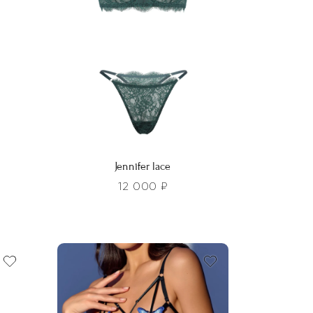
Jennifer lace
12 000
₽
Этот
товар
имеет
несколько
вариаций.
Опции