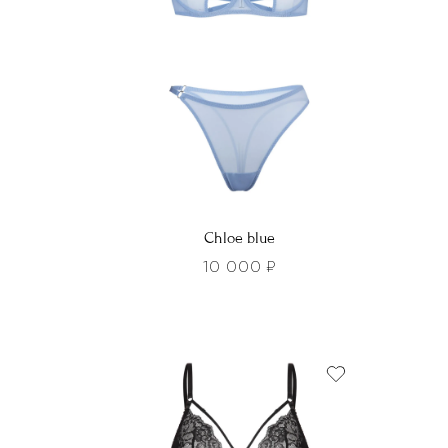
Chloe blue
10 000
₽
Этот
Этот
товар
това
имеет
имее
несколько
неско
вариаций.
вариа
Опции
Опци