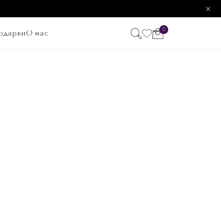
0
одарки
О нас