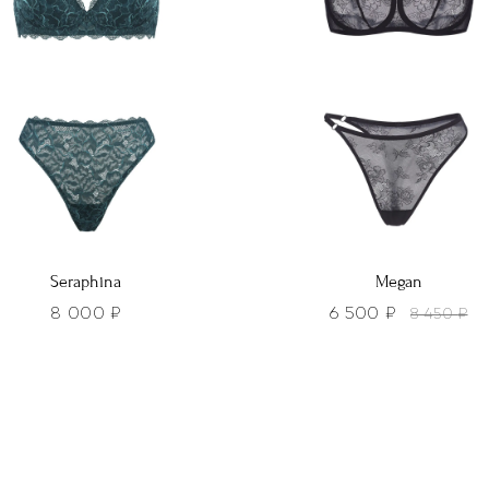
о
можно
ть
выбрать
на
нице
странице
а.
товара.
Seraphina
Megan
8 000
₽
6 500
₽
8 450
₽
Этот
р
товар
т
имеет
лько
несколько
ций.
вариаций.