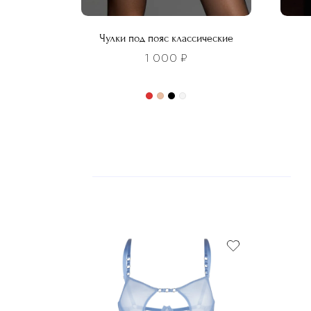
Чулки под пояс классические
1 000
₽
Этот
това
Этот
имее
товар
неско
имеет
вариа
несколько
Опци
вариаций.
можн
Опции
выбра
можно
на
выбрать
стра
на
товар
странице
товара.