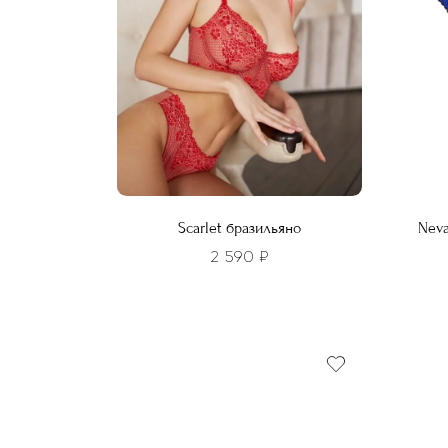
Scarlet бразильяно
Neva
2 590
₽
Этот
Этот
товар
това
имеет
имее
несколько
неско
вариаций.
вариа
Опции
Опци
можно
можн