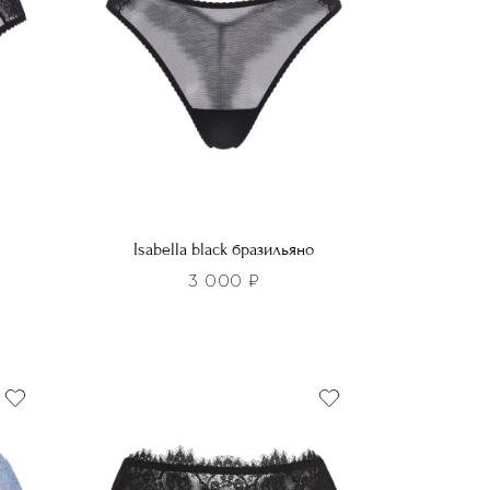
Isabella black бразильяно
3 000
₽
Этот
товар
имеет
несколько
вариаций.
Опции
можно