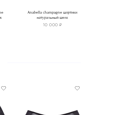
ne
Anabella champagne шортики
к
натуральный шелк
10 000
₽
Этот
товар
имеет
несколько
вариаций.
Опции
можно
выбрать
на
странице
товара.