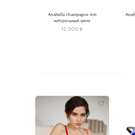
Anabella champagne топ
Anab
натуральный шелк
12 000
₽
Этот
Этот
товар
това
имеет
имее
несколько
неско
вариаций.
вариа
Опции
Опци
можно
можн
выбрать
выбра
на
на
странице
стра
товара.
товар