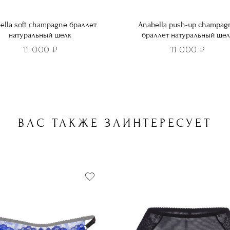
ella soft champagne браллет
Anabella push-up champag
натуральный шелк
браллет натуральный шел
11 000
₽
11 000
₽
Этот
р
товар
т
имеет
лько
несколько
ВАС ТАКЖЕ ЗАИНТЕРЕСУЕТ
ций.
вариаций.
и
Опции
о
можно
ть
выбрать
на
нице
странице
а.
товара.