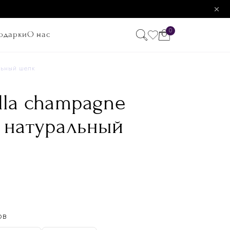
0
одарки
О нас
льный шелк
lla champagne
 натуральный
ОВ