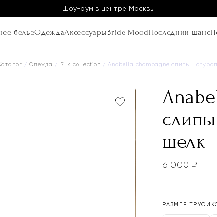
Шоу-рум в центре Москвы
ее белье
Одежда
Аксессуары
Bride Mood
Последний шанс
П
Каталог
/
Одежда
/
Silk collection
/ Anabella champagne слипы натура
Anabe
слипы
шелк
6 000
₽
РАЗМЕР ТРУСИК