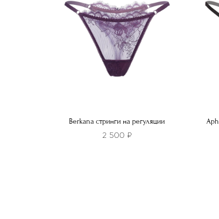
выбрать
выбра
на
на
странице
стра
товара.
товар
Berkana стринги на регуляции
Aph
2 500
₽
Этот
Этот
товар
това
имеет
имее
несколько
неско
вариаций.
вариа
Опции
Опци