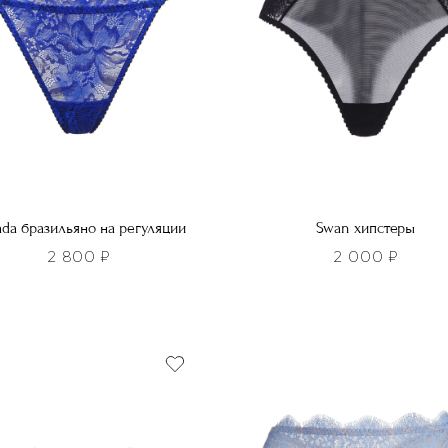
da бразильяно на регуляции
Swan хипстеры
2 800
₽
2 000
₽
Этот
товар
имеет
р
несколько
т
вариаций.
лько
Опции
ций.
можно
и
выбрать
о