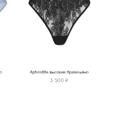
выбрать
на
странице
товара.
о
Aphrodite высокие бразильяно
3 500
₽
Этот
товар
имеет
несколько
вариаций.
Опции