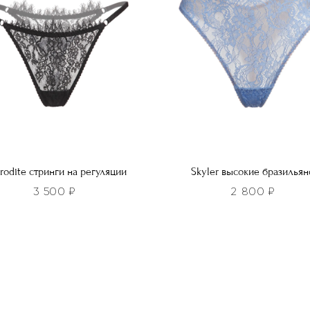
на
ть
странице
товара.
нице
а.
rodite стринги на регуляции
Skyler высокие бразильян
3 500
₽
2 800
₽
Этот
р
товар
т
имеет
лько
несколько
ций.
вариаций.
и
Опции