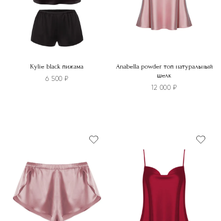
странице
странице
товара.
товара.
Kylie black пижама
Anabella powder топ натуральный
шелк
6 500
₽
12 000
₽
Этот
Этот
товар
товар
имеет
имеет
несколько
несколько
вариаций.
вариаций.
Опции
Опции
можно
можно
выбрать
выбрать
на
на
странице
странице
товара.