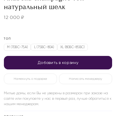
натуральный шелк
12 000
₽
ТОП
M (70BC-75A)
L (75BC-80A)
XL (80BC-85BC)
Добавить в корзину
Намекнуть о подарке
Написать менеджеру
Милые дамы, если Вы не уверены в размерах при заказе на
сайте или покупаете у нас в первый раз, лучше обратиться к
нашим менеджерам.