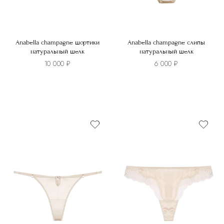
Anabella champagne шортики
Anabella champagne слипы
натуральный шелк
натуральный шелк
10 000
₽
6 000
₽
Этот
Этот
товар
товар
имеет
имеет
несколько
несколько
вариаций.
вариаций.
Опции
Опции
можно
можно
выбрать
выбрать
на
на
странице
странице
товара.
товара.