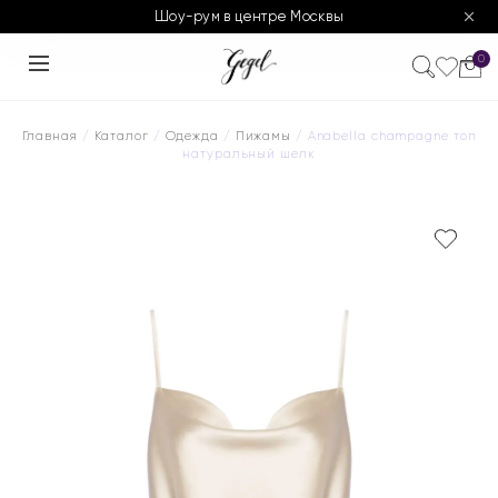
Шоу-рум в центре Москвы
0
Главная
/
Каталог
/
Одежда
/
Пижамы
/ Anabella champagne топ
натуральный шелк