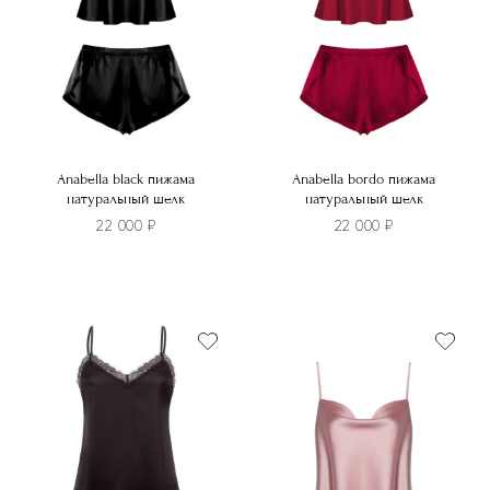
на
на
странице
странице
товара.
товара.
Anabella black пижама
Anabella bordo пижама
натуральный шелк
натуральный шелк
22 000
₽
22 000
₽
Этот
Этот
товар
товар
имеет
имеет
несколько
несколько
вариаций.
вариаций.
Опции
Опции
можно
можно
выбрать
выбрать
на
на