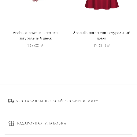
товара.
Anabella powder шортики
Anabella bordo топ натуральный
натуральный шелк
шелк
10 000
₽
12 000
₽
Этот
Этот
товар
товар
имеет
имеет
несколько
несколько
вариаций.
вариаций.
Опции
Опции
ДОСТАВЛЯЕМ ПО ВСЕЙ РОССИИ И МИРУ
можно
можно
выбрать
выбрать
на
на
странице
странице
ПОДАРОЧНАЯ УПАКОВКА
товара.
товара.