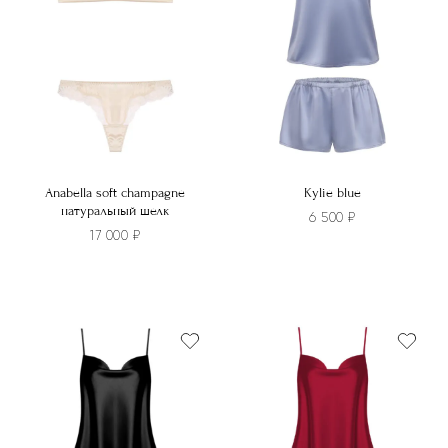
Anabella soft champagne
Kylie blue
натуральный шелк
6 500
₽
17 000
₽
Этот
Этот
товар
товар
имеет
имеет
несколько
несколько
вариаций.
вариаций.
Опции
Опции
можно
можно
выбрать
выбрать