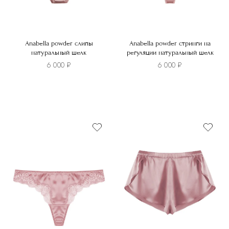
Anabella powder слипы
Anabella powder стринги на
натуральный шелк
регуляции натуральный шелк
6 000
₽
6 000
₽
Этот
Этот
товар
товар
имеет
имеет
несколько
несколько
вариаций.
вариаций.
Опции
Опции
можно
можно
выбрать
выбрать
на
на
странице
странице
товара.
товара.