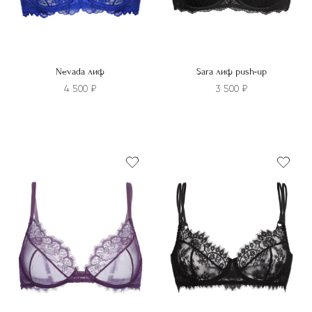
товара.
Nevada лиф
Sara лиф push-up
4 500
₽
3 500
₽
Этот
Этот
товар
товар
имеет
имеет
несколько
несколько
вариаций.
вариаций.
Опции
Опции
можно
можно
выбрать
выбрать
на
на
странице
странице
товара.
товара.