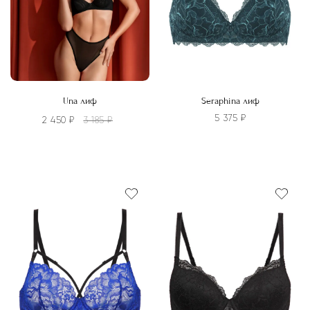
на
на
странице
странице
товара.
товара.
Una лиф
Seraphina лиф
5 375
₽
2 450
₽
3 185
₽
Этот
Этот
товар
товар
имеет
имеет
несколько
несколько
вариаций.
вариаций.
Опции
Опции
можно
можно
выбрать
выбрать
на
на
странице
странице
товара.