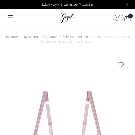
Шоу-рум в центре Москвы
0
Главная
/
Каталог
/
Одежда
/
Silk collection
/ Anabella soft powder
браллет натуральный шелк