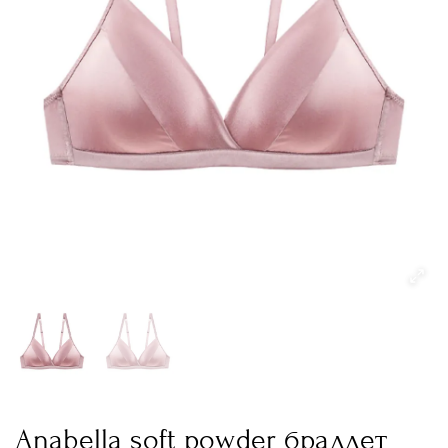
Anabella soft powder браллет