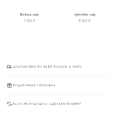
Berkana лиф
Aphrodite лиф
7 000
₽
8 500
₽
Этот
Этот
товар
товар
имеет
имеет
несколько
несколько
вариаций.
вариаций.
Опции
Опции
ДОСТАВЛЯЕМ ПО ВСЕЙ РОССИИ И МИРУ
можно
можно
выбрать
выбрать
на
на
странице
странице
ПОДАРОЧНАЯ УПАКОВКА
товара.
товара.
ЕСЛИ НЕ ПОДОШЛО, СДЕЛАЕМ ВОЗВРАТ