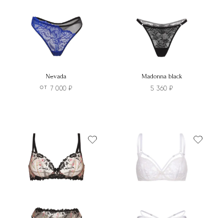
Nevada
Madonna black
7 000
₽
5 360
₽
ОТ
Этот
Этот
товар
товар
имеет
имеет
несколько
несколько
вариаций.
вариаций.
Опции
Опции
можно
можно
выбрать
выбрать
на
на
странице
странице