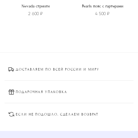
Nevada стринги
Pearls пояс с гартерами
2 600
₽
4 500
₽
Этот
Этот
товар
товар
имеет
имеет
несколько
несколько
вариаций.
вариаций.
Опции
Опции
ДОСТАВЛЯЕМ ПО ВСЕЙ РОССИИ И МИРУ
можно
можно
выбрать
выбрать
на
на
странице
странице
ПОДАРОЧНАЯ УПАКОВКА
товара.
товара.
ЕСЛИ НЕ ПОДОШЛО, СДЕЛАЕМ ВОЗВРАТ