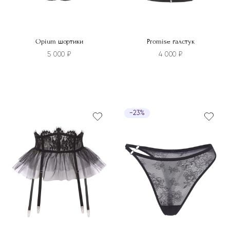
Opium шортики
Promise галстук
5 000
₽
4 000
₽
Этот
товар
имеет
−23%
несколько
вариаций.
Опции
можно
выбрать
на
странице
товара.