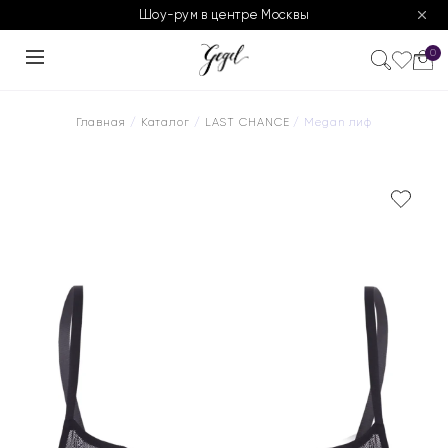
Шоу-рум в центре Москвы
0
Главная
/
Каталог
/
LAST CHANCE
/ Megan лиф