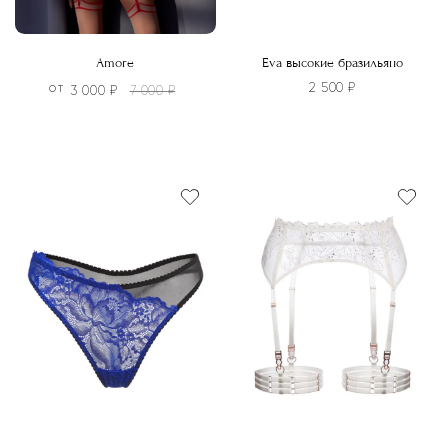
Amore
Eva высокие бразильяно
2 500
₽
3 000
₽
7 000
₽
ОТ
Этот
Этот
товар
товар
имеет
имеет
несколько
несколько
вариаций.
вариаций.
Опции
Опции
можно
можно
выбрать
выбрать
на
на
странице
странице
товара.
товара.