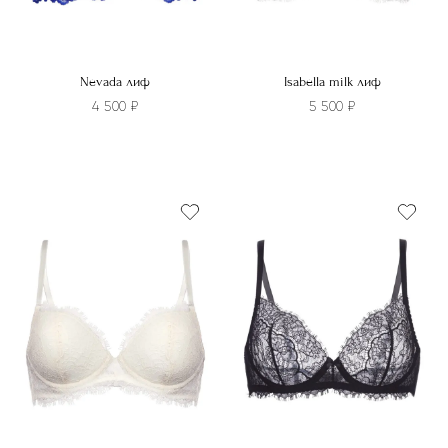
Nevada лиф
Isabella milk лиф
4 500
₽
5 500
₽
Этот
Этот
товар
товар
имеет
имеет
несколько
несколько
вариаций.
вариаций.
Опции
Опции
можно
можно
выбрать
выбрать
на
на
странице
странице
товара.
товара.