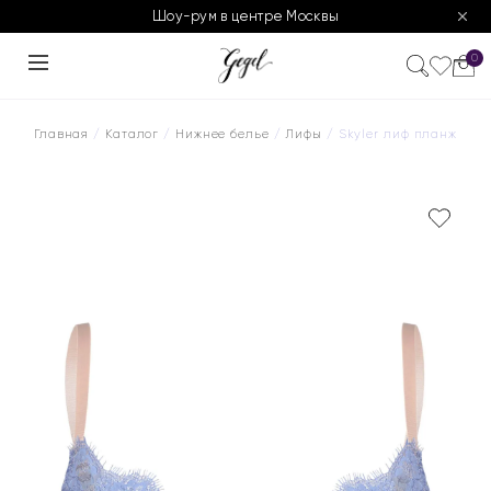
Шоу-рум в центре Москвы
0
Главная
/
Каталог
/
Нижнее белье
/
Лифы
/ Skyler лиф планж