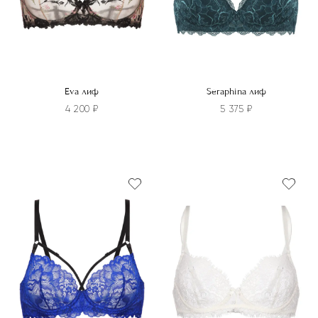
странице
странице
товара.
товара.
Eva лиф
Seraphina лиф
4 200
₽
5 375
₽
Этот
Этот
товар
товар
имеет
имеет
несколько
несколько
вариаций.
вариаций.
Опции
Опции
можно
можно
выбрать
выбрать
на
на
странице
странице
товара.
товара.