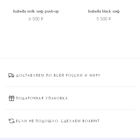
Isabella milk лиф push-up
Isabella black лиф
6 500
₽
5 500
₽
Этот
Этот
товар
товар
имеет
имеет
несколько
несколько
вариаций.
вариаций.
Опции
Опции
ДОСТАВЛЯЕМ ПО ВСЕЙ РОССИИ И МИРУ
можно
можно
выбрать
выбрать
на
на
странице
странице
ПОДАРОЧНАЯ УПАКОВКА
товара.
товара.
ЕСЛИ НЕ ПОДОШЛО, СДЕЛАЕМ ВОЗВРАТ