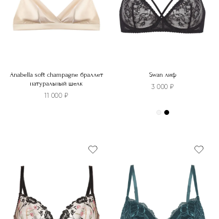
Anabella soft champagne браллет
Swan лиф
натуральный шелк
3 000
₽
11 000
₽
Этот
Этот
товар
товар
имеет
имеет
несколько
несколько
вариаций.
вариаций.
Опции
Опции
можно
можно
выбрать
выбрать
на
на