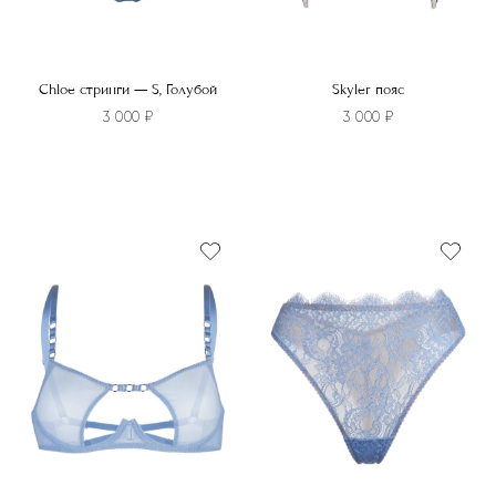
Chloe стринги — S, Голубой
Skyler пояс
3 000
₽
3 000
₽
Этот
товар
имеет
несколько
вариаций.
Опции
можно
выбрать
на
странице
товара.