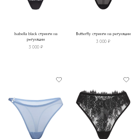
товара.
Isabella black стринги на
Butterfly стринги на регуляции
регуляции
3 000
₽
3 000
₽
Этот
Этот
товар
товар
имеет
имеет
несколько
несколько
вариаций.
вариаций.
Опции
Опции
можно
можно
выбрать
выбрать
на
на
странице
странице
товара.
товара.