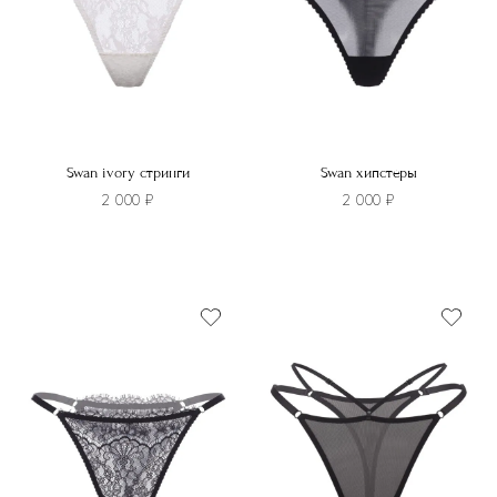
на
на
странице
странице
товара.
товара.
Swan ivory стринги
Swan хипстеры
2 000
₽
2 000
₽
Этот
товар
Этот
имеет
товар
несколько
имеет
вариаций.
несколько
Опции
вариаций.
можно
Опции
выбрать
можно
на
выбрать
странице
на
товара.
странице