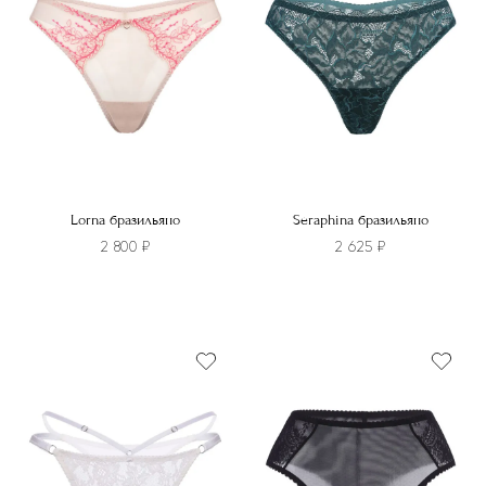
Lorna бразильяно
Seraphina бразильяно
2 800
₽
2 625
₽
Этот
Этот
товар
товар
имеет
имеет
несколько
несколько
вариаций.
вариаций.
Опции
Опции
можно
можно
выбрать
выбрать