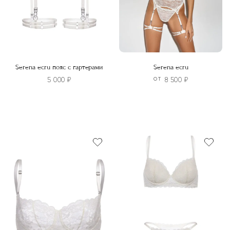
Serena ecru пояс с гартерами
Serena ecru
5 000
₽
8 500
₽
ОТ
Этот
Этот
товар
товар
имеет
имеет
несколько
несколько
вариаций.
вариаций.
Опции
Опции
можно
можно
выбрать
выбрать
на
на
странице
странице
товара.
товара.