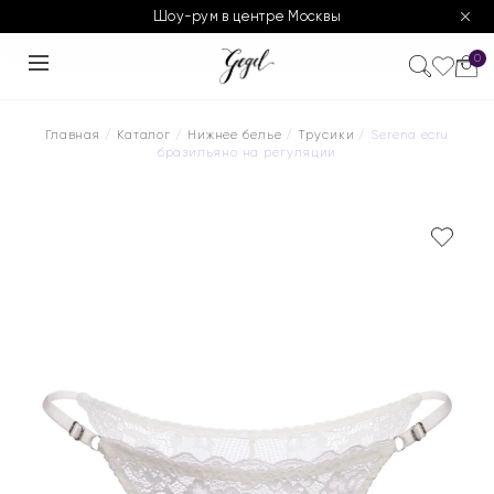
Шоу-рум в центре Москвы
0
Главная
/
Каталог
/
Нижнее белье
/
Трусики
/ Serena ecru
бразильяно на регуляции