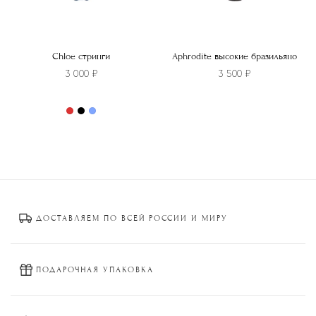
Chloe стринги
Aphrodite высокие бразильяно
3 000
₽
3 500
₽
Этот
товар
Этот
имеет
товар
несколько
имеет
вариаций.
несколько
Опции
вариаций.
можно
Опции
ДОСТАВЛЯЕМ ПО ВСЕЙ РОССИИ И МИРУ
выбрать
можно
на
выбрать
странице
на
товара.
странице
ПОДАРОЧНАЯ УПАКОВКА
товара.