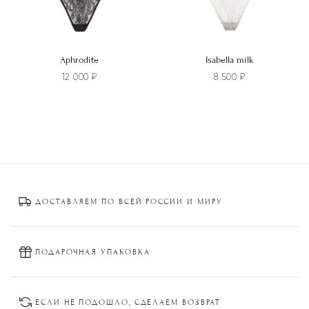
Aphrodite
Isabella milk
12 000
₽
8 500
₽
Этот
Этот
товар
товар
имеет
имеет
несколько
несколько
вариаций.
вариаций.
Опции
Опции
ДОСТАВЛЯЕМ ПО ВСЕЙ РОССИИ И МИРУ
можно
можно
выбрать
выбрать
на
на
странице
странице
ПОДАРОЧНАЯ УПАКОВКА
товара.
товара.
ЕСЛИ НЕ ПОДОШЛО, СДЕЛАЕМ ВОЗВРАТ