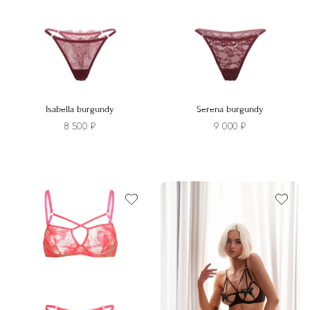
на
на
странице
странице
товара.
товара.
Isabella burgundy
Serena burgundy
8 500
₽
9 000
₽
Этот
Этот
товар
товар
имеет
имеет
несколько
несколько
вариаций.
вариаций.
Опции
Опции
можно
можно
выбрать
выбрать
на
на
странице
странице