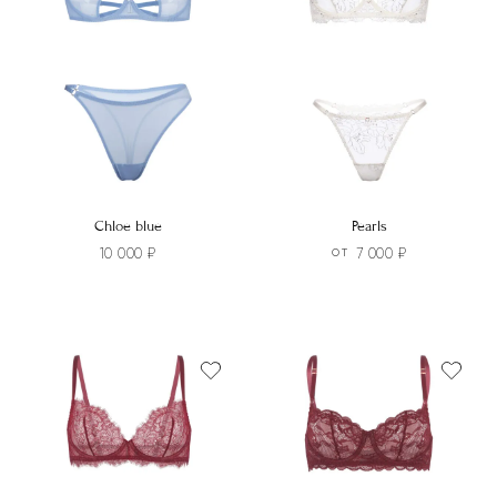
Chloe blue
Pearls
10 000
₽
7 000
₽
ОТ
Этот
Этот
товар
товар
имеет
имеет
несколько
несколько
вариаций.
вариаций.
Опции
Опции
можно
можно
выбрать
выбрать