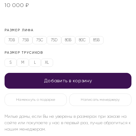
10 000
₽
РАЗМЕР ЛИФА
70B
75B
75C
75D
80B
80C
85B
РАЗМЕР ТРУСИКОВ
S
M
L
XL
Добавить в корзину
Намекнуть о подарке
Написать менеджеру
Милые дамы, если Вы не уверены в размерах при заказе на
сайте или покупаете у нас в первый раз, лучше обратиться к
нашим менеджерам.