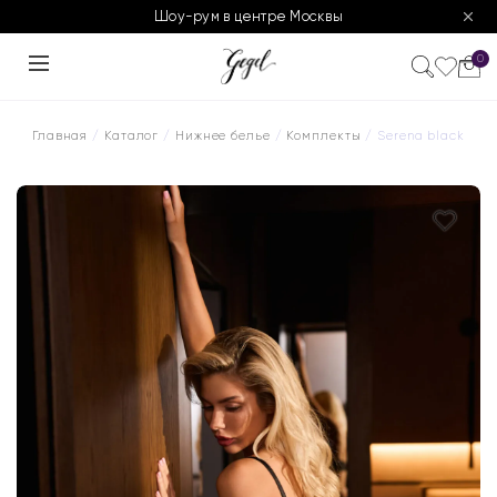
Шоу-рум в центре Москвы
0
Главная
/
Каталог
/
Нижнее белье
/
Комплекты
/ Serena black