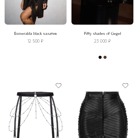
Esmeralda black халатик
Fifty shades of Gegel
12 500
₽
23 000
₽
Этот
товар
Этот
имеет
товар
несколько
имеет
вариаций.
несколько
Опции
вариаций.
можно
Опции
выбрать
можно
на
выбрать
странице
на
товара.
странице
товара.