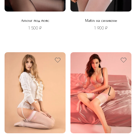
Amour под пояс
Matin на силиконе
1 500
₽
1 900
₽
Этот
Этот
товар
товар
имеет
имеет
несколько
несколько
вариаций.
вариаций.
Опции
Опции
можно
можно
выбрать
выбрать
на
на
странице
странице
товара.
товара.