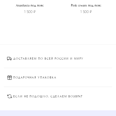
Anastasia под пояс
Pink cream под пояс
1 500
₽
1 500
₽
Этот
Этот
товар
товар
имеет
имеет
несколько
несколько
вариаций.
вариаций.
Опции
Опции
ДОСТАВЛЯЕМ ПО ВСЕЙ РОССИИ И МИРУ
можно
можно
выбрать
выбрать
на
на
странице
странице
ПОДАРОЧНАЯ УПАКОВКА
товара.
товара.
ЕСЛИ НЕ ПОДОШЛО, СДЕЛАЕМ ВОЗВРАТ