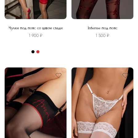
Чулки под пояс со швом сзади
Intense под пояс
1 900
₽
1 500
₽
Этот
товар
Этот
имеет
товар
несколько
имеет
вариаций.
несколько
Опции
вариаций.
можно
Опции
выбрать
можно
на
выбрать
странице
на
товара.
странице
товара.