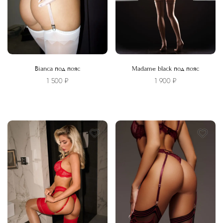
Bianca под пояс
Madame black под пояс
1 500
₽
1 900
₽
Этот
Этот
товар
товар
имеет
имеет
несколько
несколько
вариаций.
вариаций.
Опции
Опции
можно
можно
выбрать
выбрать
на
на
странице
странице
товара.
товара.