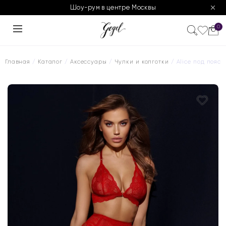
Шоу-рум в центре Москвы
0
Главная
/
Каталог
/
Аксессуары
/
Чулки и колготки
/ Alice под пояс