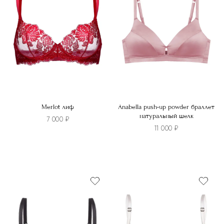
Merlot лиф
Anabella push-up powder браллет
натуральный шелк
7 000
₽
11 000
₽
Этот
Этот
товар
товар
имеет
имеет
несколько
несколько
вариаций.
вариаций.
Опции
Опции
можно
можно