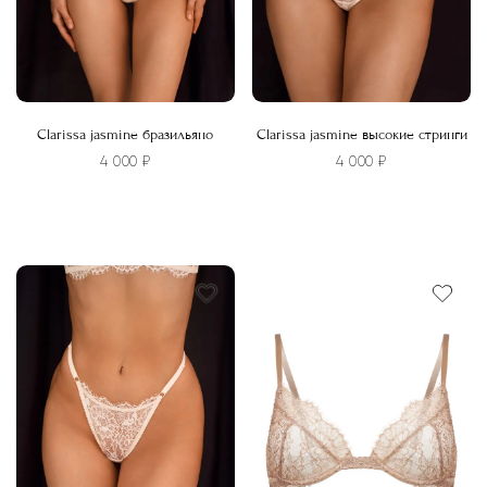
Clarissa jasmine бразильяно
Clarissa jasmine высокие стринги
4 000
₽
4 000
₽
Этот
Этот
товар
товар
имеет
имеет
несколько
несколько
вариаций.
вариаций.
Опции
Опции
можно
можно
выбрать
выбрать
на
на
странице
странице
товара.
товара.