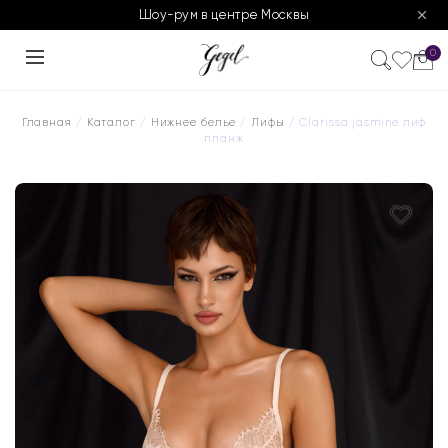
Шоу-рум в центре Москвы
0
Главная
/
Каталог
/
Нижнее белье
/
Лифы
/ Clarissa jasmine лиф
планж