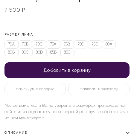
7 500
₽
РАЗМЕР ЛИФА
70A
70B
70C
75A
75B
75C
75D
80A
80B
80C
80D
85B
85C
Добавить в корзину
Намекнуть о подарке
Написать менеджеру
Милые дамы, если Вы не уверены в размерах при заказе на
сайте или покупаете у нас в первый раз, лучше обратиться к
нашим менеджерам.
ОПИСАНИЕ