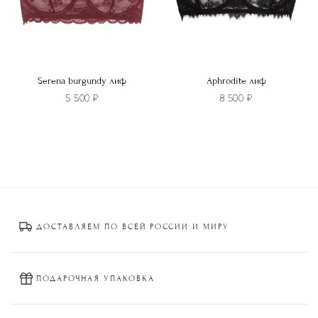
товара.
товара.
Serena burgundy лиф
Aphrodite лиф
5 500
₽
8 500
₽
Этот
Этот
товар
товар
имеет
имеет
несколько
несколько
вариаций.
вариаций.
Опции
Опции
ДОСТАВЛЯЕМ ПО ВСЕЙ РОССИИ И МИРУ
можно
можно
выбрать
выбрать
на
на
странице
странице
ПОДАРОЧНАЯ УПАКОВКА
товара.
товара.