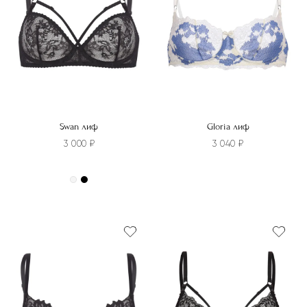
выбрать
выбрать
на
на
странице
странице
товара.
товара.
Swan лиф
Gloria лиф
3 000
₽
3 040
₽
Этот
товар
Этот
имеет
товар
несколько
имеет
вариаций.
несколько
Опции
вариаций.
можно
Опции
выбрать
можно
на
выбрать