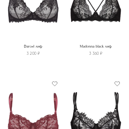
странице
на
товара.
странице
товара.
Darcel лиф
Madonna black лиф
3 200
₽
3 360
₽
Этот
Этот
товар
товар
имеет
имеет
несколько
несколько
вариаций.
вариаций.
Опции
Опции
можно
можно
выбрать
выбрать
на
на
странице
странице