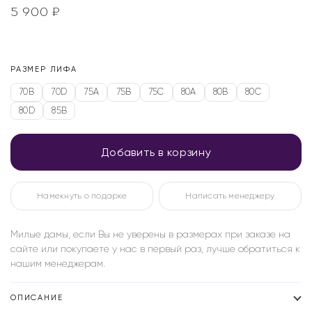
5 900
₽
РАЗМЕР ЛИФА
70B
70D
75A
75B
75C
80A
80B
80C
80D
85B
Добавить в корзину
Намекнуть о подарке
Написать менеджеру
Милые дамы, если Вы не уверены в размерах при заказе на
сайте или покупаете у нас в первый раз, лучше обратиться к
нашим менеджерам.
ОПИСАНИЕ