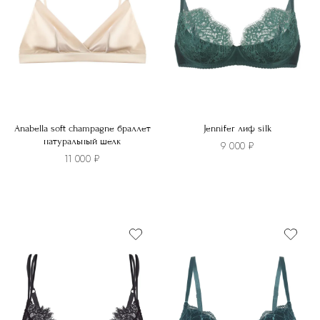
Anabella soft champagne браллет
Jennifer лиф silk
натуральный шелк
9 000
₽
11 000
₽
Этот
Этот
товар
товар
имеет
имеет
несколько
несколько
вариаций.
вариаций.
Опции
Опции
можно
можно
выбрать
выбрать
на