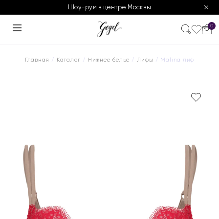
Шоу-рум в центре Москвы
0
Главная
/
Каталог
/
Нижнее белье
/
Лифы
/ Malina лиф