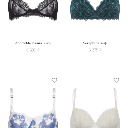
на
странице
странице
товара.
товара.
Aphrodite планж лиф
Seraphina лиф
8 500
₽
5 375
₽
Этот
Этот
товар
товар
имеет
имеет
несколько
несколько
вариаций.
вариаций.
Опции
Опции
можно
можно
выбрать
выбрать
на
на
странице
странице