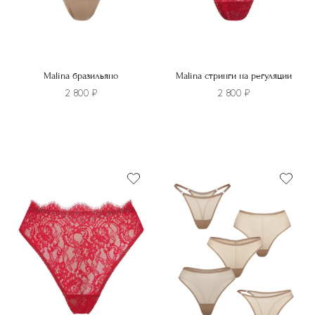
Malina бразильяно
Malina стринги на регуляции
2 800
₽
2 800
₽
Этот
Этот
товар
товар
имеет
имеет
несколько
несколько
вариаций.
вариаций.
Опции
Опции
можно
можно
выбрать
выбрать
на
на
странице
странице
товара.
товара.