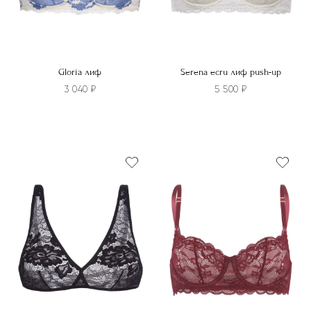
товара.
товара.
Gloria лиф
Serena ecru лиф push-up
3 040
₽
5 500
₽
Этот
Этот
товар
товар
имеет
имеет
несколько
несколько
вариаций.
вариаций.
Опции
Опции
можно
можно
выбрать
выбрать
на
на
странице
странице
товара.
товара.