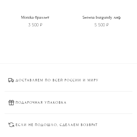
Monika браллет
Serena burgundy лиф
3 500
₽
5 500
₽
Этот
Этот
товар
товар
имеет
имеет
несколько
несколько
вариаций.
вариаций.
Опции
Опции
ДОСТАВЛЯЕМ ПО ВСЕЙ РОССИИ И МИРУ
можно
можно
выбрать
выбрать
на
на
странице
странице
ПОДАРОЧНАЯ УПАКОВКА
товара.
товара.
ЕСЛИ НЕ ПОДОШЛО, СДЕЛАЕМ ВОЗВРАТ